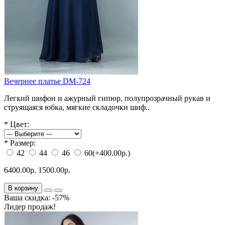
Вечернее платье DM-724
Легкий шифон и ажурный гипюр, полупрозрачный рукав и
струящаяся юбка, мягкие складочки шиф..
*
Цвет:
*
Размер:
42
44
46
60
(+400.00р.)
6400.00р.
1500.00р.
В корзину
Ваша скидка: -57%
Лидер продаж!