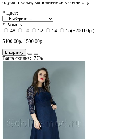
блузы и юбки, выполненное в сочных ц..
*
Цвет:
*
Размер:
48
50
52
54
56
(+200.00р.)
5100.00р.
1500.00р.
В корзину
Ваша скидка: -77%