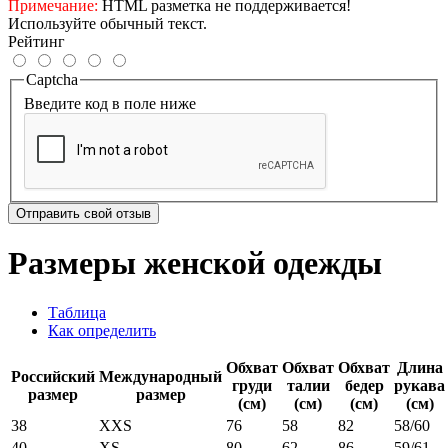
Примечание:
HTML разметка не поддерживается!
Используйте обычный текст.
Рейтинг
Captcha
Введите код в поле ниже
Отправить свой отзыв
Размеры женской одежды
Таблица
Как определить
Обхват
Обхват
Обхват
Длина
Российский
Международный
груди
талии
бедер
рукава
размер
размер
(см)
(см)
(см)
(см)
38
XXS
76
58
82
58/60
40
XS
80
62
86
59/61