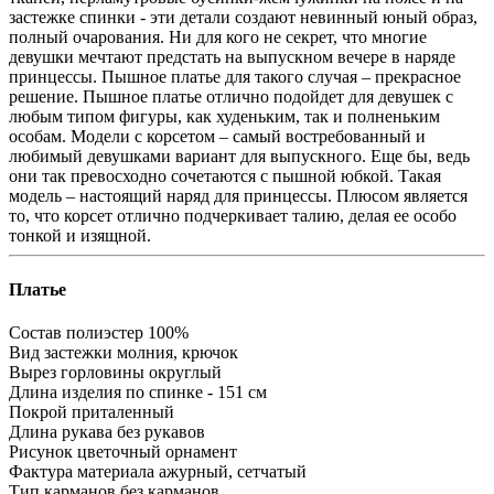
застежке спинки - эти детали создают невинный юный образ,
полный очарования. Ни для кого не секрет, что многие
девушки мечтают предстать на выпускном вечере в наряде
принцессы. Пышное платье для такого случая – прекрасное
решение. Пышное платье отлично подойдет для девушек с
любым типом фигуры, как худеньким, так и полненьким
особам. Модели с корсетом – самый востребованный и
любимый девушками вариант для выпускного. Еще бы, ведь
они так превосходно сочетаются с пышной юбкой. Такая
модель – настоящий наряд для принцессы. Плюсом является
то, что корсет отлично подчеркивает талию, делая ее особо
тонкой и изящной.
Платье
Состав
полиэстер 100%
Вид застежки
молния, крючок
Вырез горловины
округлый
Длина изделия
по спинке - 151 см
Покрой
приталенный
Длина рукава
без рукавов
Рисунок
цветочный орнамент
Фактура материала
ажурный, сетчатый
Тип карманов
без карманов