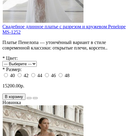
Свадебное длинное платье с разрезом и кружевом Penelope
MS-1252
Платье Пенелопа — утончённый вариант в стиле
современной классики: открытые плечи, корсетн..
*
Цвет:
*
Размер:
40
42
44
46
48
15200.00р.
В корзину
Новинка