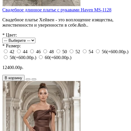
Свадебное длинное платье с рукавами Haven MS-1128
Свадебное платье Хейвен - это воплощение изящества,
женственности и уверенности в себе.&nb..
*
Цвет:
*
Размер:
42
44
46
48
50
52
54
56
(+600.00р.)
58
(+600.00р.)
60
(+600.00р.)
12400.00р.
В корзину