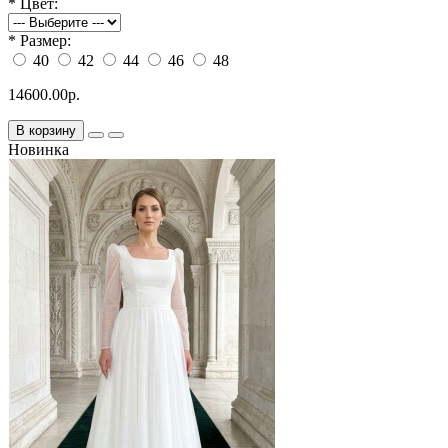
*
Цвет:
*
Размер:
40
42
44
46
48
14600.00р.
В корзину
Новинка