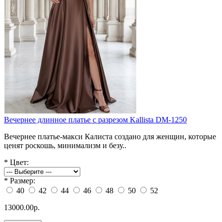
Вечернее длинное платье с разрезом Kallista DM-1250
Вечернее платье-макси Калиста создано для женщин, которые
ценят роскошь, минимализм и безу..
*
Цвет:
*
Размер:
40
42
44
46
48
50
52
13000.00р.