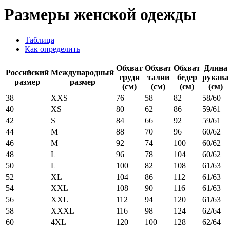
Размеры женской одежды
Таблица
Как определить
Обхват
Обхват
Обхват
Длина
Российский
Международный
груди
талии
бедер
рукава
размер
размер
(см)
(см)
(см)
(см)
38
XXS
76
58
82
58/60
40
XS
80
62
86
59/61
42
S
84
66
92
59/61
44
M
88
70
96
60/62
46
M
92
74
100
60/62
48
L
96
78
104
60/62
50
L
100
82
108
61/63
52
XL
104
86
112
61/63
54
XXL
108
90
116
61/63
56
XXL
112
94
120
61/63
58
XXXL
116
98
124
62/64
60
4XL
120
100
128
62/64