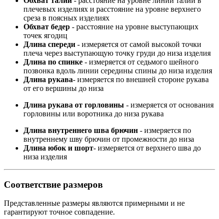
Обхват талии
- расстояние на уровне линии талии в
плечевых изделиях и расстояние на уровне верхнего
среза в поясных изделиях
Обхват бедер
- расстояние на уровне выступающих
точек ягодиц
Длина спереди
- измеряется от самой высокой точки
плеча через выступающую точку груди до низа изделия
Длина по спинке
- измеряется от седьмого шейного
позвонка вдоль линии середины спины до низа изделия
Длина рукава
- измеряется по внешней стороне рукава
от его вершины до низа
Длина рукава от горловины
- измеряется от основания
горловины или воротника до низа рукава
Длина внутреннего шва брючин
- измеряется по
внутреннему шву брючин от промежности до низа
Длина юбок и шорт
- измеряется от верхнего шва до
низа изделия
Соответствие размеров
Представленные размеры являются примерными и не
гарантируют точное совпадение.