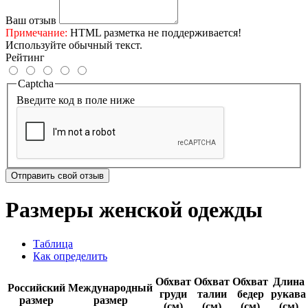
Ваш отзыв
Примечание:
HTML разметка не поддерживается!
Используйте обычный текст.
Рейтинг
Captcha
Введите код в поле ниже
Отправить свой отзыв
Размеры женской одежды
Таблица
Как определить
Обхват
Обхват
Обхват
Длина
Российский
Международный
груди
талии
бедер
рукава
размер
размер
(см)
(см)
(см)
(см)