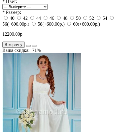
*
Цвет:
*
Размер:
40
42
44
46
48
50
52
54
56
(+600.00р.)
58
(+600.00р.)
60
(+600.00р.)
12200.00р.
В корзину
Ваша скидка: -71%