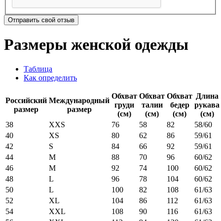
Отправить свой отзыв
Размеры женской одежды
Таблица
Как определить
Обхват
Обхват
Обхват
Длина
Российский
Международный
груди
талии
бедер
рукава
размер
размер
(см)
(см)
(см)
(см)
38
XXS
76
58
82
58/60
40
XS
80
62
86
59/61
42
S
84
66
92
59/61
44
M
88
70
96
60/62
46
M
92
74
100
60/62
48
L
96
78
104
60/62
50
L
100
82
108
61/63
52
XL
104
86
112
61/63
54
XXL
108
90
116
61/63