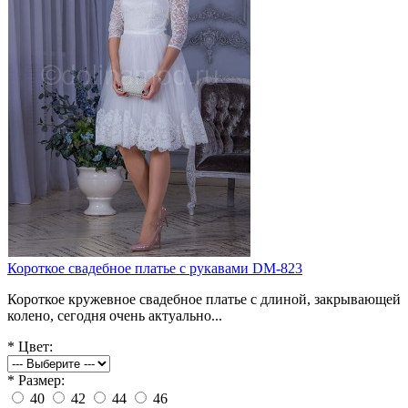
Короткое свадебное платье с рукавами DM-823
Короткое кружевное свадебное платье с длиной, закрывающей
колено, сегодня очень актуально...
*
Цвет:
*
Размер:
40
42
44
46