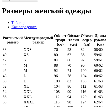
Размеры женской одежды
Таблица
Как определить
Обхват
Обхват
Обхват
Длина
Российский
Международный
груди
талии
бедер
рукава
размер
размер
(см)
(см)
(см)
(см)
38
XXS
76
58
82
58/60
40
XS
80
62
86
59/61
42
S
84
66
92
59/61
44
M
88
70
96
60/62
46
M
92
74
100
60/62
48
L
96
78
104
60/62
50
L
100
82
108
61/63
52
XL
104
86
112
61/63
54
XXL
108
90
116
61/63
56
XXL
112
94
120
61/63
58
XXXL
116
98
124
62/64