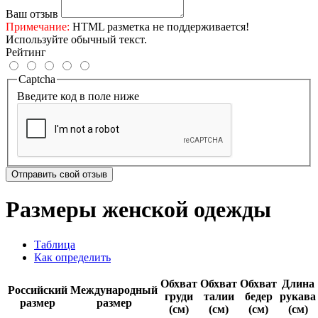
Ваш отзыв
Примечание:
HTML разметка не поддерживается!
Используйте обычный текст.
Рейтинг
Captcha
Введите код в поле ниже
Отправить свой отзыв
Размеры женской одежды
Таблица
Как определить
Обхват
Обхват
Обхват
Длина
Российский
Международный
груди
талии
бедер
рукава
размер
размер
(см)
(см)
(см)
(см)