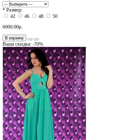
*
Размер:
42
46
48
50
6000.00р.
В корзину
Ваша скидка: -70%