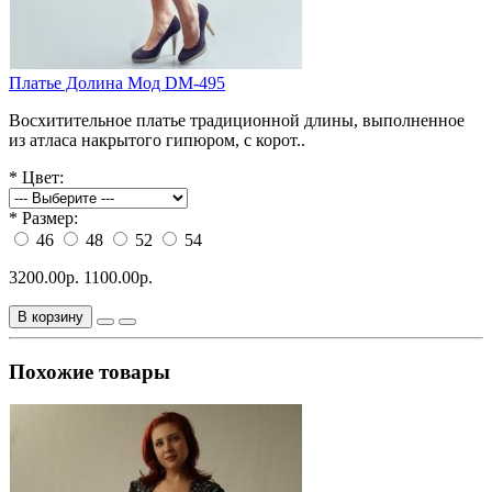
Платье Долина Мод DM-495
Восхитительное платье традиционной длины, выполненное
из атласа накрытого гипюром, с корот..
*
Цвет:
*
Размер:
46
48
52
54
3200.00р.
1100.00р.
В корзину
Похожие товары