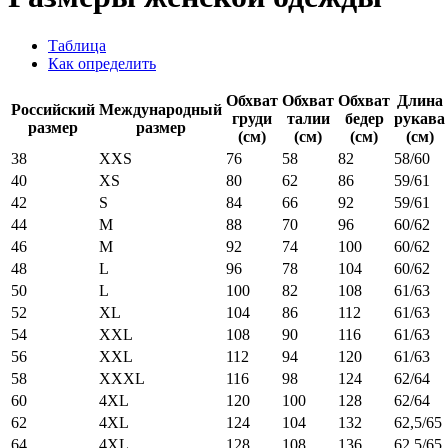
Таблица
Как определить
Обхват
Обхват
Обхват
Длина
Российский
Международный
груди
талии
бедер
рукава
размер
размер
(см)
(см)
(см)
(см)
38
XXS
76
58
82
58/60
40
XS
80
62
86
59/61
42
S
84
66
92
59/61
44
M
88
70
96
60/62
46
M
92
74
100
60/62
48
L
96
78
104
60/62
50
L
100
82
108
61/63
52
XL
104
86
112
61/63
54
XXL
108
90
116
61/63
56
XXL
112
94
120
61/63
58
XXXL
116
98
124
62/64
60
4XL
120
100
128
62/64
62
4XL
124
104
132
62,5/65
64
4XL
128
108
136
62,5/65