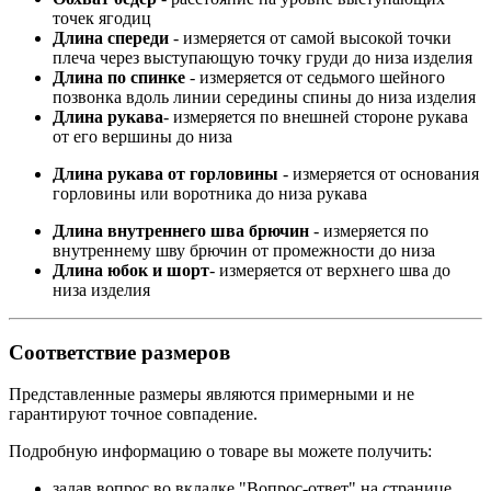
точек ягодиц
Длина спереди
- измеряется от самой высокой точки
плеча через выступающую точку груди до низа изделия
Длина по спинке
- измеряется от седьмого шейного
позвонка вдоль линии середины спины до низа изделия
Длина рукава
- измеряется по внешней стороне рукава
от его вершины до низа
Длина рукава от горловины
- измеряется от основания
горловины или воротника до низа рукава
Длина внутреннего шва брючин
- измеряется по
внутреннему шву брючин от промежности до низа
Длина юбок и шорт
- измеряется от верхнего шва до
низа изделия
Соответствие размеров
Представленные размеры являются примерными и не
гарантируют точное совпадение.
Подробную информацию о товаре вы можете получить:
задав вопрос во вкладке "Вопрос-ответ" на странице