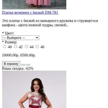
Платье вечернее с баской DM-781
Это платье с баской из шикарного кружева и струящегося
шифона - цвета нежной пудры, свежей..
*
Цвет:
*
Размер:
40
42
44
46
16000.00р.
6500.00р.
В корзину
Ваша скидка: -62%