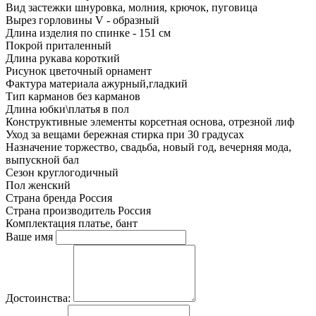
Вид застежки
шнуровка, молния, крючок, пуговица
Вырез горловины
V - образный
Длина изделия
по спинке - 151 см
Покрой
приталенный
Длина рукава
короткий
Рисунок
цветочный орнамент
Фактура материала
ажурный,гладкий
Тип карманов
без карманов
Длина юбки\платья
в пол
Конструктивные элементы
корсетная основа, отрезной лиф
Уход за вещами
бережная стирка при 30 градусах
Назначение
торжество, свадьба, новый год, вечерняя мода,
выпускной бал
Сезон
круглогодичный
Пол
женский
Страна бренда
Россия
Страна производитель
Россия
Комплектация
платье, бант
Ваше имя
Достоинства: