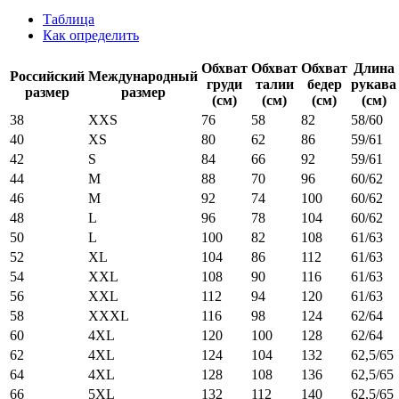
Таблица
Как определить
Обхват
Обхват
Обхват
Длина
Российский
Международный
груди
талии
бедер
рукава
размер
размер
(см)
(см)
(см)
(см)
38
XXS
76
58
82
58/60
40
XS
80
62
86
59/61
42
S
84
66
92
59/61
44
M
88
70
96
60/62
46
M
92
74
100
60/62
48
L
96
78
104
60/62
50
L
100
82
108
61/63
52
XL
104
86
112
61/63
54
XXL
108
90
116
61/63
56
XXL
112
94
120
61/63
58
XXXL
116
98
124
62/64
60
4XL
120
100
128
62/64
62
4XL
124
104
132
62,5/65
64
4XL
128
108
136
62,5/65
66
5XL
132
112
140
62,5/65