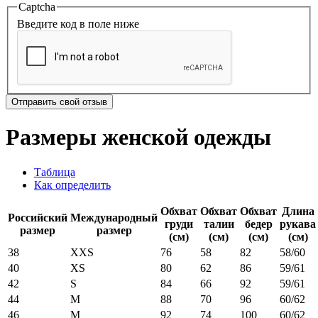
Captcha
Введите код в поле ниже
Отправить свой отзыв
Размеры женской одежды
Таблица
Как определить
Обхват
Обхват
Обхват
Длина
Российский
Международный
груди
талии
бедер
рукава
размер
размер
(см)
(см)
(см)
(см)
38
XXS
76
58
82
58/60
40
XS
80
62
86
59/61
42
S
84
66
92
59/61
44
M
88
70
96
60/62
46
M
92
74
100
60/62