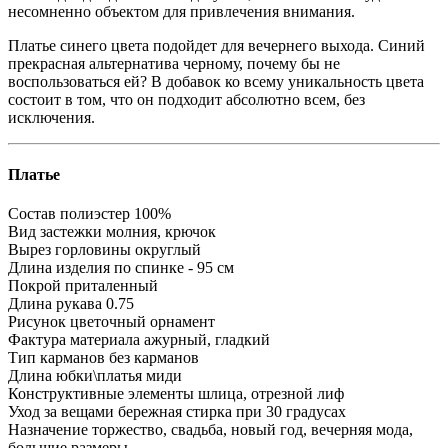
несомненно объектом для привлечения внимания.
Платье синего цвета подойдет для вечернего выхода. Синий
прекрасная альтернатива черному, почему бы не
воспользоваться ей? В добавок ко всему уникальность цвета
состоит в том, что он подходит абсолютно всем, без
исключения.
Платье
Состав
полиэстер 100%
Вид застежки
молния, крючок
Вырез горловины
округлый
Длина изделия
по спинке - 95 см
Покрой
приталенный
Длина рукава
0.75
Рисунок
цветочный орнамент
Фактура материала
ажурный, гладкий
Тип карманов
без карманов
Длина юбки\платья
миди
Конструктивные элементы
шлица, отрезной лиф
Уход за вещами
бережная стирка при 30 градусах
Назначение
торжество, свадьба, новый год, вечерняя мода,
большие размеры