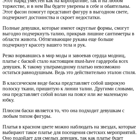
Этот наряд уместен как на корпоративе, так и на любом
торжестве, и в нем Вы будете уверены в себе и обаятельны.
Этот фасон помогут представит фигуру в выгодном свете,
подчеркнет достоинства и скроет недостатки.
Полные девушки, которые имеют округлые формы, смогут
выгодно подчеркнуть талию, прикрыв лишние сантиметры в
области живота. Обтягивающие рукава еще больше
подчеркнут красоту вашего тела и рук.
Резко ворвавшись в мир моды и завоевав сердца модниц,
платье с баской стало настоящим must-have гардероба всех
девушек. К такому ультрамодному платью невозможно
остаться равнодушным. Ведь это действительно эталон стиля.
В классическом виде баска представляет собой широкую
полоску ткани, пришитую к линии талии. Другими словами,
она представляет собой волан на поясе или же маленькую
юбку.
Плюсом баски является то, что она подходит девушкам с
любым типом фигуры.
Платья в красном цвете можно наблюдать на звездах, которые
выбирают такое платье для посещения светских мероприятий.
Оно подойдет для смелых девушек, так как платье будет