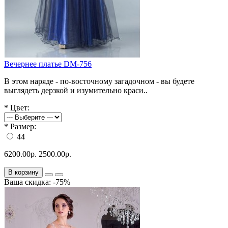
Вечернее платье DM-756
В этом наряде - по-восточному загадочном - вы будете
выглядеть дерзкой и изумительно краси..
*
Цвет:
*
Размер:
44
6200.00р.
2500.00р.
В корзину
Ваша скидка: -75%