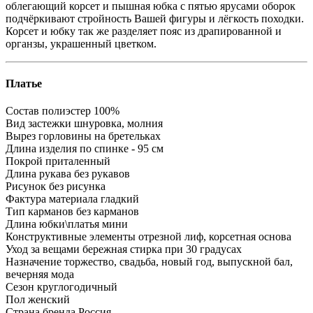
облегающий корсет и пышная юбка с пятью ярусами оборок
подчёркивают стройность Вашей фигуры и лёгкость походки.
Корсет и юбку так же разделяет пояс из драпированной и
органзы, украшенный цветком.
Платье
Состав
полиэстер 100%
Вид застежки
шнуровка, молния
Вырез горловины
на бретельках
Длина изделия
по спинке - 95 см
Покрой
приталенный
Длина рукава
без рукавов
Рисунок
без рисунка
Фактура материала
гладкий
Тип карманов
без карманов
Длина юбки\платья
мини
Конструктивные элементы
отрезной лиф, корсетная основа
Уход за вещами
бережная стирка при 30 градусах
Назначение
торжество, свадьба, новый год, выпускной бал,
вечерняя мода
Сезон
круглогодичный
Пол
женский
Страна бренда
Россия