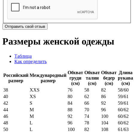
Отправить свой отзыв
Размеры женской одежды
Таблица
Как определить
Обхват
Обхват
Обхват
Длина
Российский
Международный
груди
талии
бедер
рукава
размер
размер
(см)
(см)
(см)
(см)
38
XXS
76
58
82
58/60
40
XS
80
62
86
59/61
42
S
84
66
92
59/61
44
M
88
70
96
60/62
46
M
92
74
100
60/62
48
L
96
78
104
60/62
50
L
100
82
108
61/63