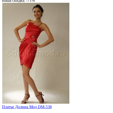
Ваша скидка: -71%
Платье Долина Мод DM-538