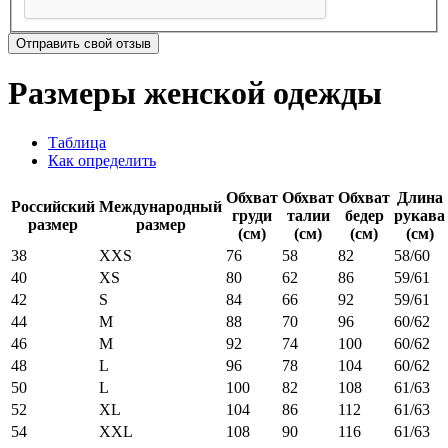
Отправить свой отзыв
Размеры женской одежды
Таблица
Как определить
Обхват
Обхват
Обхват
Длина
Российский
Международный
груди
талии
бедер
рукава
размер
размер
(см)
(см)
(см)
(см)
38
XXS
76
58
82
58/60
40
XS
80
62
86
59/61
42
S
84
66
92
59/61
44
M
88
70
96
60/62
46
M
92
74
100
60/62
48
L
96
78
104
60/62
50
L
100
82
108
61/63
52
XL
104
86
112
61/63
54
XXL
108
90
116
61/63