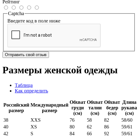
Рейтинг
Captcha
Введите код в поле ниже
Отправить свой отзыв
Размеры женской одежды
Таблица
Как определить
Обхват
Обхват
Обхват
Длина
Российский
Международный
груди
талии
бедер
рукава
размер
размер
(см)
(см)
(см)
(см)
38
XXS
76
58
82
58/60
40
XS
80
62
86
59/61
42
S
84
66
92
59/61