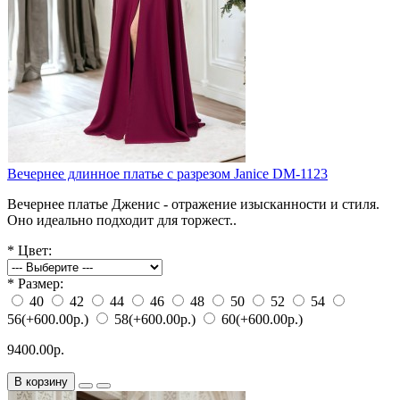
Вечернее длинное платье с разрезом Janice DM-1123
Вечернее платье Дженис - отражение изысканности и стиля.
Оно идеально подходит для торжест..
*
Цвет:
*
Размер:
40
42
44
46
48
50
52
54
56
(+600.00р.)
58
(+600.00р.)
60
(+600.00р.)
9400.00р.
В корзину