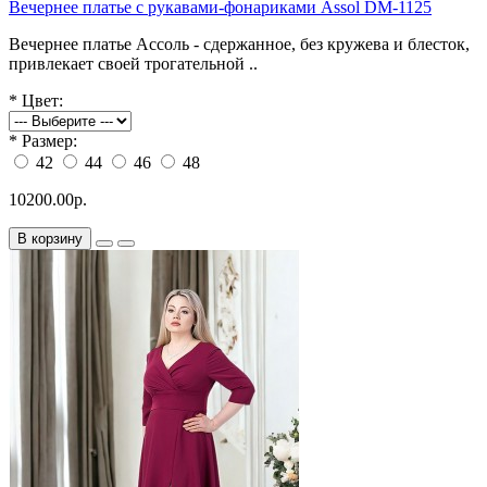
Вечернее платье с рукавами-фонариками Assol DM-1125
Вечернее платье Ассоль - сдержанное, без кружева и блесток,
привлекает своей трогательной ..
*
Цвет:
*
Размер:
42
44
46
48
10200.00р.
В корзину