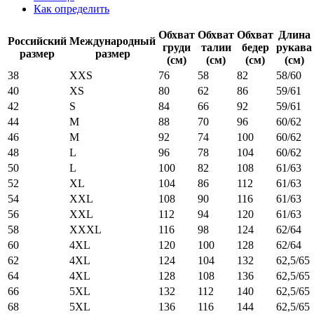
Как определить
Обхват
Обхват
Обхват
Длина
Российский
Международный
груди
талии
бедер
рукава
размер
размер
(см)
(см)
(см)
(см)
38
XXS
76
58
82
58/60
40
XS
80
62
86
59/61
42
S
84
66
92
59/61
44
M
88
70
96
60/62
46
M
92
74
100
60/62
48
L
96
78
104
60/62
50
L
100
82
108
61/63
52
XL
104
86
112
61/63
54
XXL
108
90
116
61/63
56
XXL
112
94
120
61/63
58
XXXL
116
98
124
62/64
60
4XL
120
100
128
62/64
62
4XL
124
104
132
62,5/65
64
4XL
128
108
136
62,5/65
66
5XL
132
112
140
62,5/65
68
5XL
136
116
144
62,5/65