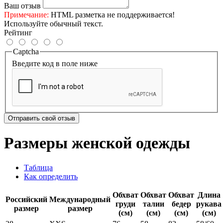
Ваш отзыв
Примечание:
HTML разметка не поддерживается!
Используйте обычный текст.
Рейтинг
Captcha
Введите код в поле ниже
Отправить свой отзыв
Размеры женской одежды
Таблица
Как определить
Обхват
Обхват
Обхват
Длина
Российский
Международный
груди
талии
бедер
рукава
размер
размер
(см)
(см)
(см)
(см)