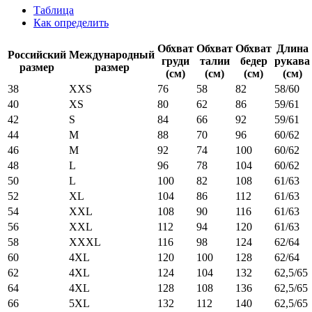
Таблица
Как определить
Обхват
Обхват
Обхват
Длина
Российский
Международный
груди
талии
бедер
рукава
размер
размер
(см)
(см)
(см)
(см)
38
XXS
76
58
82
58/60
40
XS
80
62
86
59/61
42
S
84
66
92
59/61
44
M
88
70
96
60/62
46
M
92
74
100
60/62
48
L
96
78
104
60/62
50
L
100
82
108
61/63
52
XL
104
86
112
61/63
54
XXL
108
90
116
61/63
56
XXL
112
94
120
61/63
58
XXXL
116
98
124
62/64
60
4XL
120
100
128
62/64
62
4XL
124
104
132
62,5/65
64
4XL
128
108
136
62,5/65
66
5XL
132
112
140
62,5/65