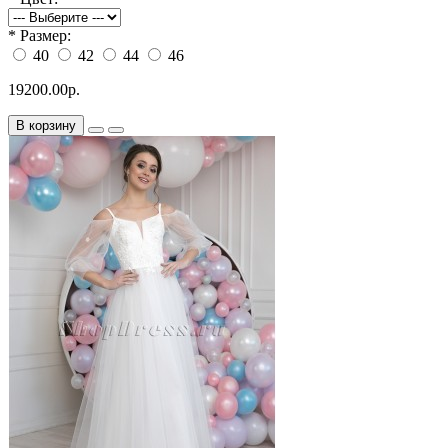
*
Размер:
40
42
44
46
19200.00р.
В корзину