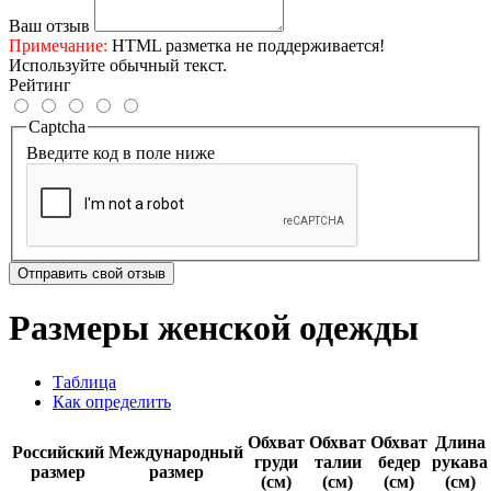
Ваш отзыв
Примечание:
HTML разметка не поддерживается!
Используйте обычный текст.
Рейтинг
Captcha
Введите код в поле ниже
Отправить свой отзыв
Размеры женской одежды
Таблица
Как определить
Обхват
Обхват
Обхват
Длина
Российский
Международный
груди
талии
бедер
рукава
размер
размер
(см)
(см)
(см)
(см)