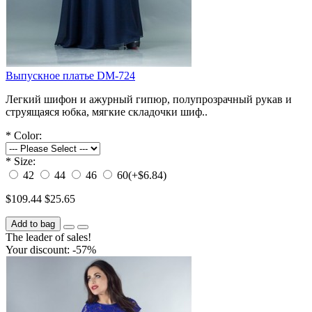
Выпускное платье DM-724
Легкий шифон и ажурный гипюр, полупрозрачный рукав и
струящаяся юбка, мягкие складочки шиф..
*
Color:
*
Size:
42
44
46
60
(+$6.84)
$109.44
$25.65
Add to bag
The leader of sales!
Your discount: -57%