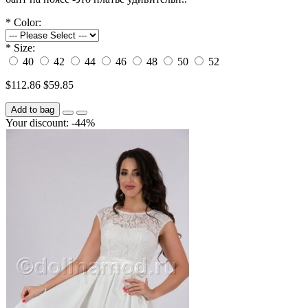
*
Color:
*
Size:
40
42
44
46
48
50
52
$112.86
$59.85
Add to bag
Your discount: -44%