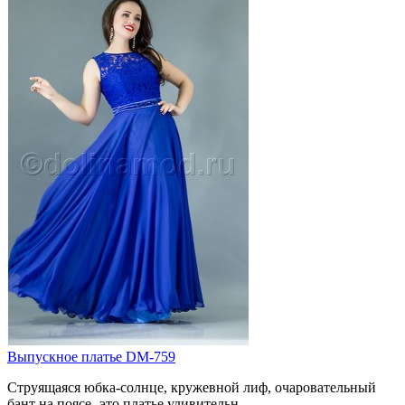
Выпускное платье DM-759
Струящаяся юбка-солнце, кружевной лиф, очаровательный
бант на поясе -это платье удивительн..