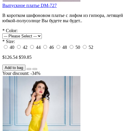
Выпускное платье DM-727
В коротком шифоновом платье с лифом из гипюра, летящей
юбкой-полусолнце Вы будете вы будет..
*
Color:
*
Size:
40
42
44
46
48
50
52
$126.54
$59.85
Add to bag
Your discount: -34%