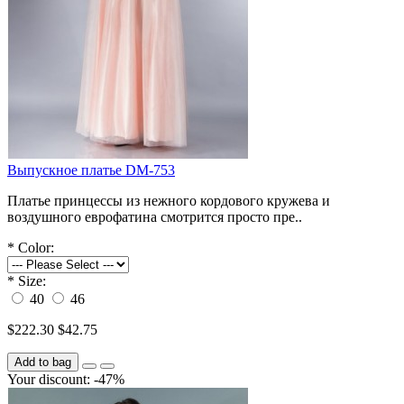
Выпускное платье DM-753
Платье принцессы из нежного кордового кружева и
воздушного еврофатина смотрится просто пре..
*
Color:
*
Size:
40
46
$222.30
$42.75
Add to bag
Your discount: -47%