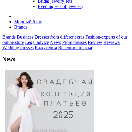
Bridal jewelry sets
Evening sets of jewelery
Модный блог
Brands
Brands
Business
Dresses from different eras
Fashion-experts of our
online store
Legal advice
News
Prom dresses
Review
Reviews
Wedding dresses
Бижутерия
Вечерние платья
News