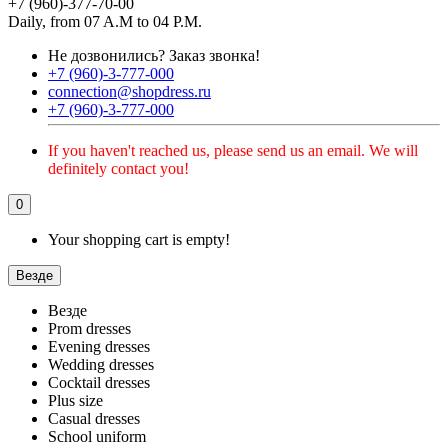
+7 (960)-377-70-00
Daily, from 07 A.M to 04 P.M.
Не дозвонились?
Заказ звонка!
+7 (960)-3-777-000
connection@shopdress.ru
+7 (960)-3-777-000
If you haven't reached us, please send us an email. We will
definitely contact you!
0
Your shopping cart is empty!
Везде
Везде
Prom dresses
Evening dresses
Wedding dresses
Cocktail dresses
Plus size
Casual dresses
School uniform