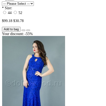
*
Size:
44
52
$99.18
$30.78
Add to bag
Your discount: -55%