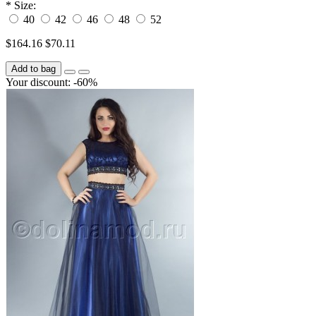
*
Size:
40
42
46
48
52
$164.16
$70.11
Add to bag
Your discount: -60%