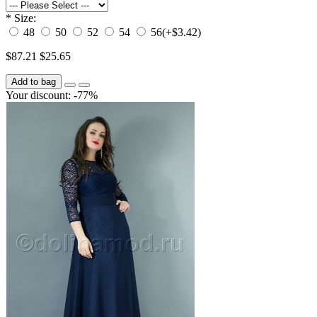
*
Size:
48
50
52
54
56
(+$3.42)
$87.21
$25.65
Add to bag
Your discount: -77%