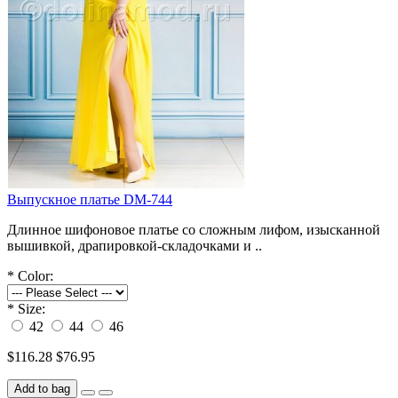
Выпускное платье DM-744
Длинное шифоновое платье со сложным лифом, изысканной
вышивкой, драпировкой-складочками и ..
*
Color:
*
Size:
42
44
46
$116.28
$76.95
Add to bag