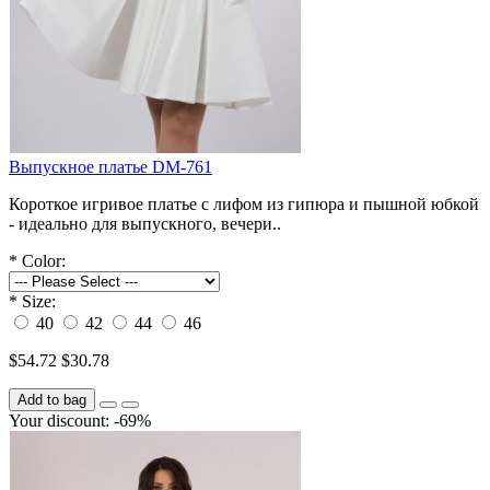
Выпускное платье DM-761
Короткое игривое платье с лифом из гипюра и пышной юбкой
- идеально для выпускного, вечери..
*
Color:
*
Size:
40
42
44
46
$54.72
$30.78
Add to bag
Your discount: -69%