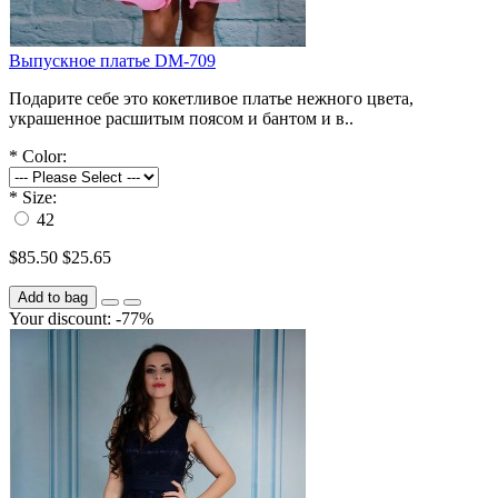
Выпускное платье DM-709
Подарите себе это кокетливое платье нежного цвета,
украшенное расшитым поясом и бантом и в..
*
Color:
*
Size:
42
$85.50
$25.65
Add to bag
Your discount: -77%