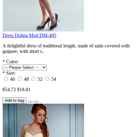
Dress Dolina Mod DM-495
A delightful dress of traditional length, made of satin covered with
guipure, with short s..
*
Color:
*
Size:
46
48
52
54
$54.72
$18.81
Add to bag