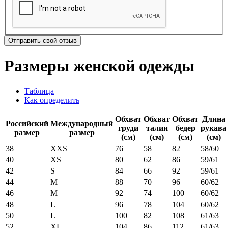
Отправить свой отзыв
Размеры женской одежды
Таблица
Как определить
Обхват
Обхват
Обхват
Длина
Российский
Международный
груди
талии
бедер
рукава
размер
размер
(см)
(см)
(см)
(см)
38
XXS
76
58
82
58/60
40
XS
80
62
86
59/61
42
S
84
66
92
59/61
44
M
88
70
96
60/62
46
M
92
74
100
60/62
48
L
96
78
104
60/62
50
L
100
82
108
61/63
52
XL
104
86
112
61/63