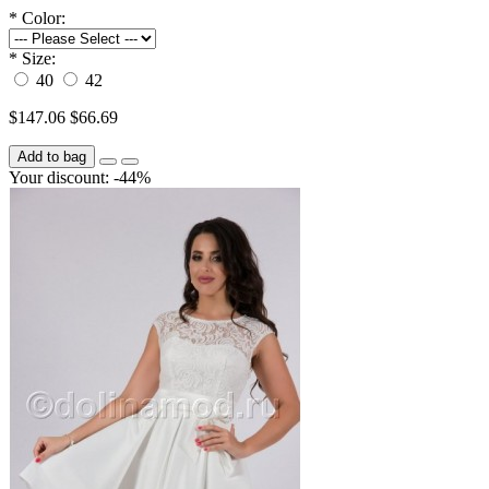
*
Color:
*
Size:
40
42
$147.06
$66.69
Add to bag
Your discount: -44%