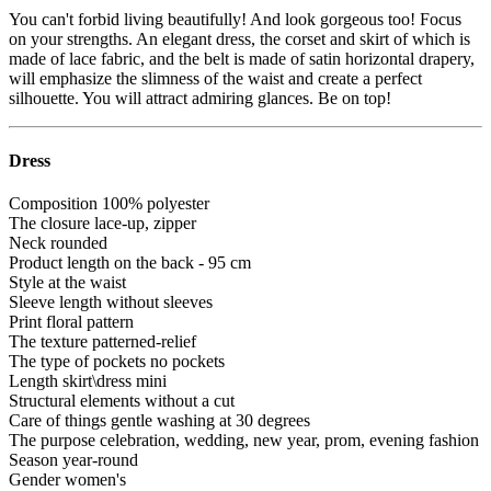
You can't forbid living beautifully! And look gorgeous too! Focus
on your strengths. An elegant dress, the corset and skirt of which is
made of lace fabric, and the belt is made of satin horizontal drapery,
will emphasize the slimness of the waist and create a perfect
silhouette. You will attract admiring glances. Be on top!
Dress
Composition
100% polyester
The closure
lace-up, zipper
Neck
rounded
Product length
on the back - 95 cm
Style
at the waist
Sleeve length
without sleeves
Print
floral pattern
The texture
patterned-relief
The type of pockets
no pockets
Length skirt\dress
mini
Structural elements
without a cut
Care of things
gentle washing at 30 degrees
The purpose
celebration, wedding, new year, prom, evening fashion
Season
year-round
Gender
women's