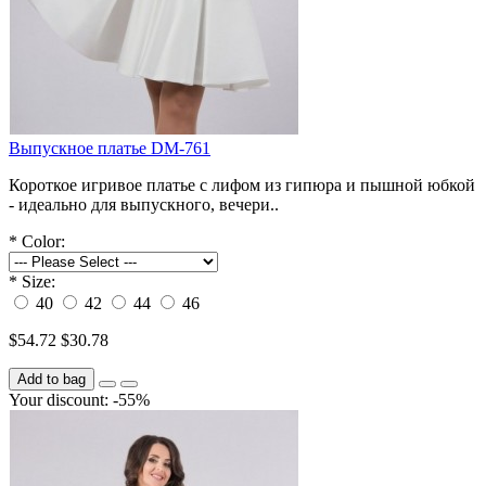
Выпускное платье DM-761
Короткое игривое платье с лифом из гипюра и пышной юбкой
- идеально для выпускного, вечери..
*
Color:
*
Size:
40
42
44
46
$54.72
$30.78
Add to bag
Your discount: -55%