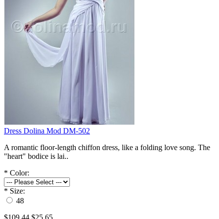
Dress Dolina Mod DM-502
A romantic floor-length chiffon dress, like a folding love song. The
"heart" bodice is lai..
*
Color:
*
Size:
48
$109.44
$25.65