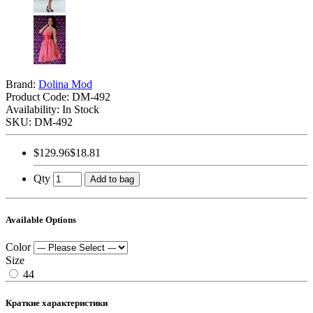
Brand:
Dolina Mod
Product Code:
DM-492
Availability: In Stock
SKU: DM-492
$129.96
$18.81
Qty
Add to bag
Available Options
Color
Size
44
Краткие характеристики