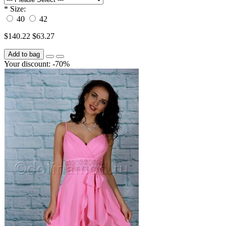
*
Size:
40
42
$140.22
$63.27
Add to bag
Your discount: -70%