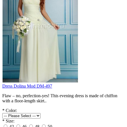
Dress Dolina Mod DM-497
Flaw – no, perfection-yes! This evening dress is made of chiffon
with a floor-length skirt..
*
Color:
*
Size:
42
46
48
50