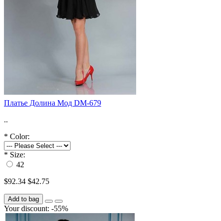
Платье Долина Мод DM-679
..
*
Color:
*
Size:
42
$92.34
$42.75
Add to bag
Your discount: -55%