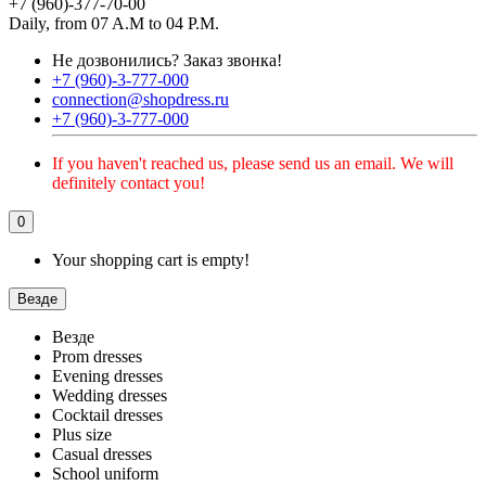
+7 (960)-377-70-00
Daily, from 07 A.M to 04 P.M.
Не дозвонились?
Заказ звонка!
+7 (960)-3-777-000
connection@shopdress.ru
+7 (960)-3-777-000
If you haven't reached us, please send us an email. We will
definitely contact you!
0
Your shopping cart is empty!
Везде
Везде
Prom dresses
Evening dresses
Wedding dresses
Cocktail dresses
Plus size
Casual dresses
School uniform