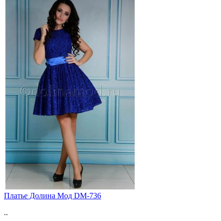
Платье Долина Мод DM-736
..