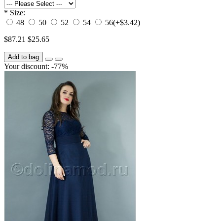
*
Size:
48
50
52
54
56
(+$3.42)
$87.21
$25.65
Add to bag
Your discount: -77%