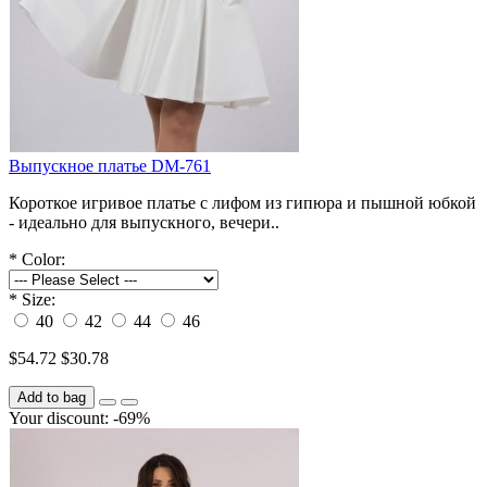
Выпускное платье DM-761
Короткое игривое платье с лифом из гипюра и пышной юбкой
- идеально для выпускного, вечери..
*
Color:
*
Size:
40
42
44
46
$54.72
$30.78
Add to bag
Your discount: -69%