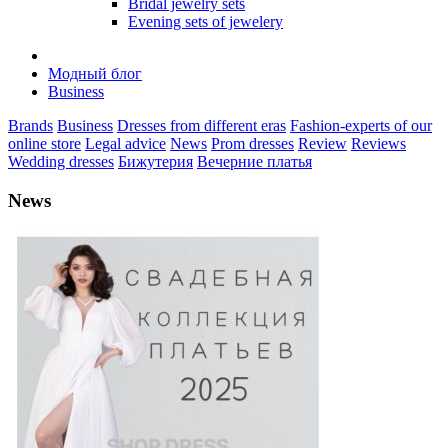
Bridal jewelry sets
Evening sets of jewelery
Модный блог
Business
Brands
Business
Dresses from different eras
Fashion-experts of our
online store
Legal advice
News
Prom dresses
Review
Reviews
Wedding dresses
Бижутерия
Вечерние платья
News