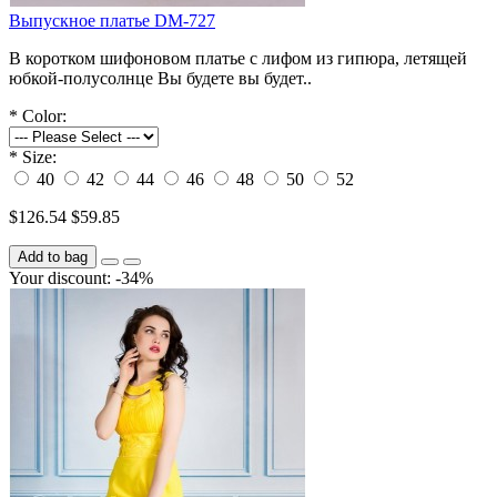
Выпускное платье DM-727
В коротком шифоновом платье с лифом из гипюра, летящей
юбкой-полусолнце Вы будете вы будет..
*
Color:
*
Size:
40
42
44
46
48
50
52
$126.54
$59.85
Add to bag
Your discount: -34%