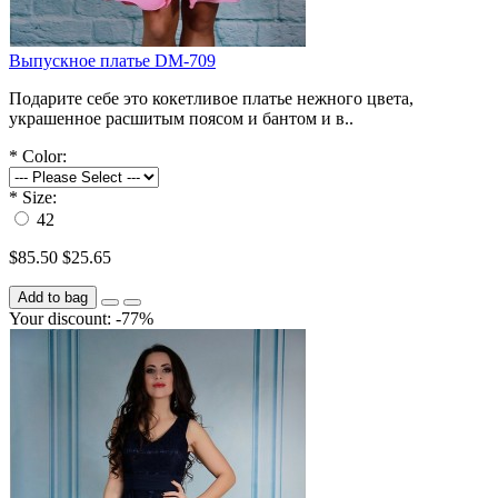
Выпускное платье DM-709
Подарите себе это кокетливое платье нежного цвета,
украшенное расшитым поясом и бантом и в..
*
Color:
*
Size:
42
$85.50
$25.65
Add to bag
Your discount: -77%