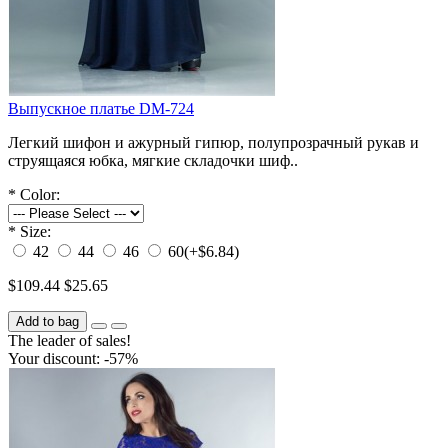
Выпускное платье DM-724
Легкий шифон и ажурный гипюр, полупрозрачный рукав и
струящаяся юбка, мягкие складочки шиф..
*
Color:
*
Size:
42
44
46
60
(+$6.84)
$109.44
$25.65
Add to bag
The leader of sales!
Your discount: -57%