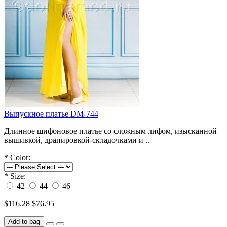
Выпускное платье DM-744
Длинное шифоновое платье со сложным лифом, изысканной
вышивкой, драпировкой-складочками и ..
*
Color:
*
Size:
42
44
46
$116.28
$76.95
Add to bag