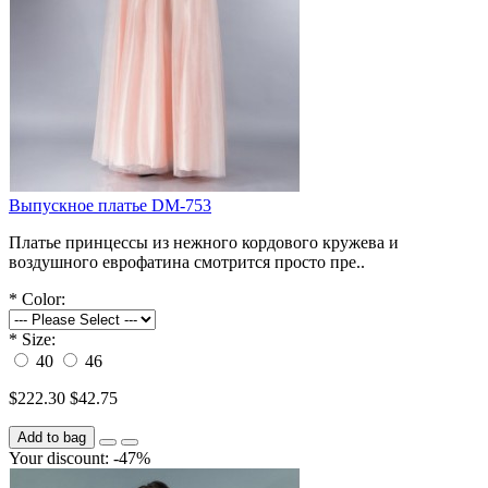
Выпускное платье DM-753
Платье принцессы из нежного кордового кружева и
воздушного еврофатина смотрится просто пре..
*
Color:
*
Size:
40
46
$222.30
$42.75
Add to bag
Your discount: -47%