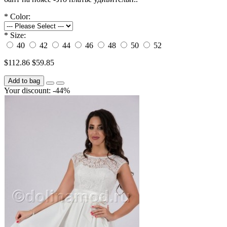
*
Color:
*
Size:
40
42
44
46
48
50
52
$112.86
$59.85
Add to bag
Your discount: -44%