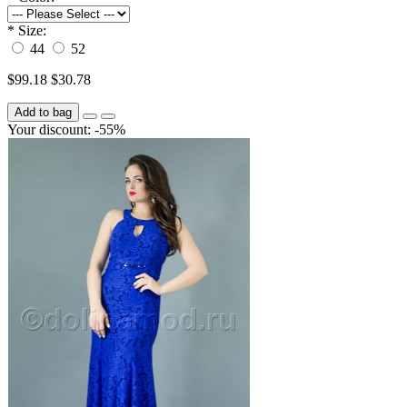
*
Size:
44
52
$99.18
$30.78
Add to bag
Your discount: -55%