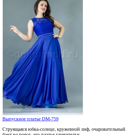
Выпускное платье DM-759
Струящаяся юбка-солнце, кружевной лиф, очаровательный
бант на поясе -это платье удивительн..