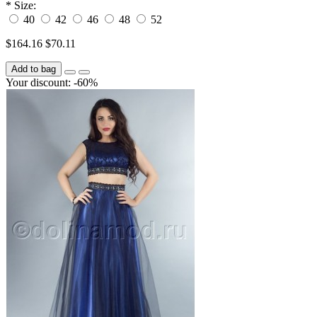
*
Size:
40
42
46
48
52
$164.16
$70.11
Add to bag
Your discount: -60%