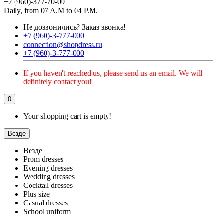
+7 (960)-377-70-00
Daily, from 07 A.M to 04 P.M.
Не дозвонились?
Заказ звонка!
+7 (960)-3-777-000
connection@shopdress.ru
+7 (960)-3-777-000
If you haven't reached us, please send us an email. We will
definitely contact you!
0
Your shopping cart is empty!
Везде
Везде
Prom dresses
Evening dresses
Wedding dresses
Cocktail dresses
Plus size
Casual dresses
School uniform