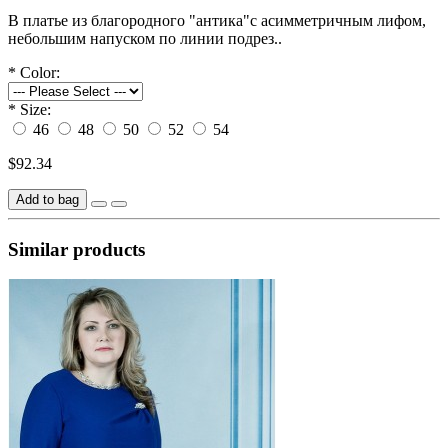
В платье из благородного "антика"с асимметричным лифом,
небольшим напуском по линии подрез..
*
Color:
*
Size:
46
48
50
52
54
$92.34
Add to bag
Similar products