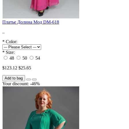
Платье Долина Мод DM-618
..
*
Color:
*
Size:
48
50
54
$123.12
$25.65
Add to bag
Your discount: -46%