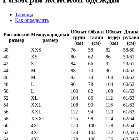
Таблица
Как определить
Обхват
Обхват
Обхват
Длина
Российский
Международный
груди
талии
бедер
рукава
размер
размер
(см)
(см)
(см)
(см)
38
XXS
76
58
82
58/60
40
XS
80
62
86
59/61
42
S
84
66
92
59/61
44
M
88
70
96
60/62
46
M
92
74
100
60/62
48
L
96
78
104
60/62
50
L
100
82
108
61/63
52
XL
104
86
112
61/63
54
XXL
108
90
116
61/63
56
XXL
112
94
120
61/63
58
XXXL
116
98
124
62/64
60
4XL
120
100
128
62/64
62
4XL
124
104
132
62,5/65
64
4XL
128
108
136
62,5/65