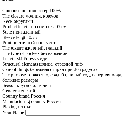
Composition
полиэстер 100%
The closure
молния, крючок
Neck
округлый
Product length
по спинке - 95 см
Style
приталенный
Sleeve length
0.75
Print
цветочный орнамент
The texture
ажурный, гладкий
The type of pockets
без карманов
Length skirt\dress
миди
Structural elements
шлица, отрезной лиф
Care of things
бережная стирка при 30 градусах
The purpose
торжество, свадьба, новый год, вечерняя мода,
большие размеры
Season
круглогодичный
Gender
женский
Country brand
Россия
Manufacturing country
Россия
Picking
платье
Your Name