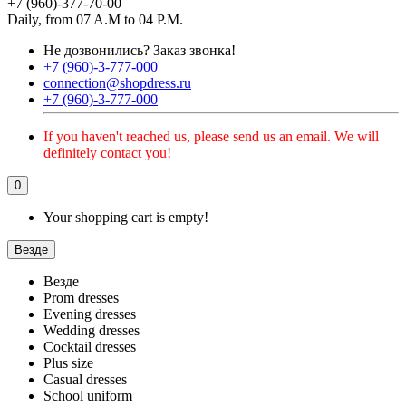
+7 (960)-377-70-00
Daily, from 07 A.M to 04 P.M.
Не дозвонились?
Заказ звонка!
+7 (960)-3-777-000
connection@shopdress.ru
+7 (960)-3-777-000
If you haven't reached us, please send us an email. We will
definitely contact you!
0
Your shopping cart is empty!
Везде
Везде
Prom dresses
Evening dresses
Wedding dresses
Cocktail dresses
Plus size
Casual dresses
School uniform