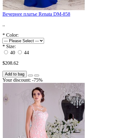
Вечернее платье Renata DM-858
..
*
Color:
*
Size:
40
44
$208.62
Add to bag
Your discount: -75%