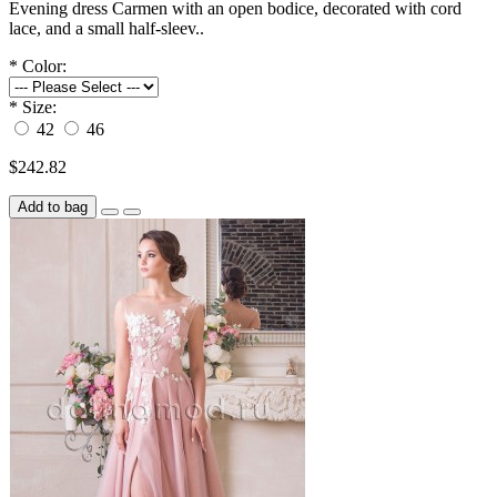
Evening dress Carmen with an open bodice, decorated with cord
lace, and a small half-sleev..
*
Color:
*
Size:
42
46
$242.82
Add to bag