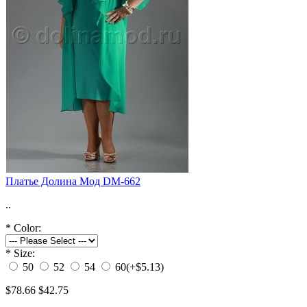
Платье Долина Мод DM-662
..
*
Color:
*
Size:
50
52
54
60
(+$5.13)
$78.66
$42.75