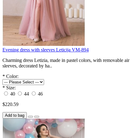
Evening dress with sleeves Leticija VM-894
Charming dress Letizia, made in pastel colors, with removable air
sleeves, decorated by ha..
*
Color:
*
Size:
40
44
46
$220.59
Add to bag