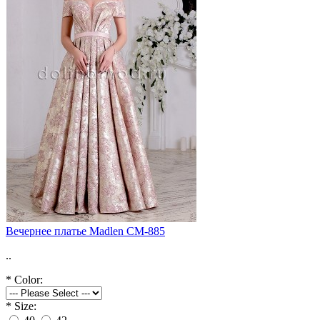
Вечернее платье Madlen CM-885
..
*
Color:
*
Size: