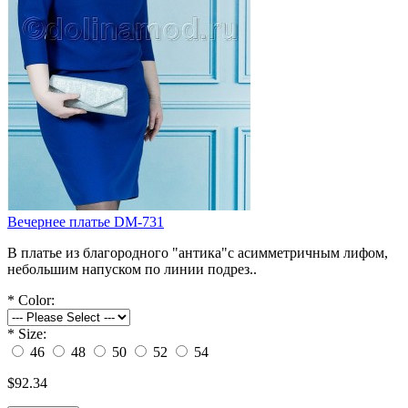
Вечернее платье DM-731
В платье из благородного "антика"с асимметричным лифом,
небольшим напуском по линии подрез..
*
Color:
*
Size:
46
48
50
52
54
$92.34