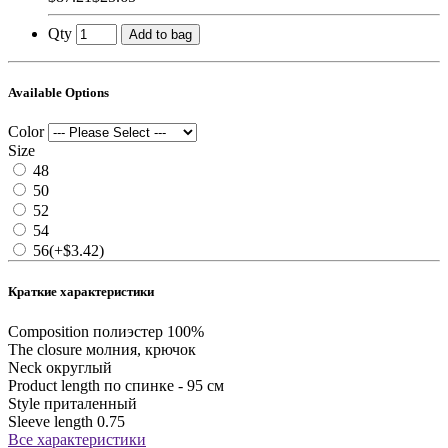
Qty
Add to bag
Available Options
Color
Size
48
50
52
54
56
(+$3.42)
Краткие характеристики
Composition
полиэстер 100%
The closure
молния, крючок
Neck
округлый
Product length
по спинке - 95 см
Style
приталенный
Sleeve length
0.75
Все характеристики