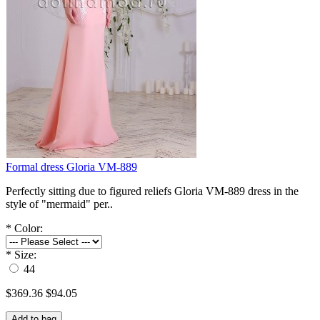
Formal dress Gloria VM-889
Perfectly sitting due to figured reliefs Gloria VM-889 dress in the
style of "mermaid" per..
*
Color:
*
Size:
44
$369.36
$94.05
Add to bag