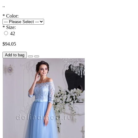
..
*
Color:
*
Size:
42
$94.05
Add to bag