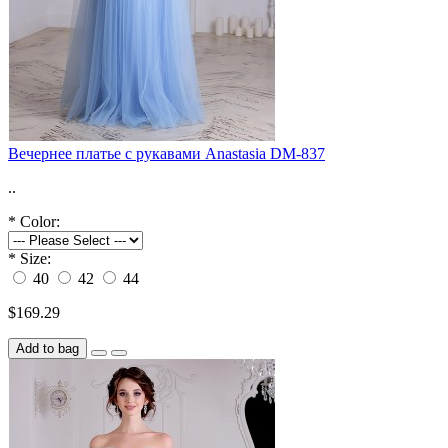
Вечернее платье с рукавами Anastasia DM-837
..
*
Color:
*
Size:
40
42
44
$169.29
Add to bag