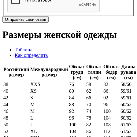
Отправить свой отзыв
Размеры женской одежды
Таблица
Как определить
Обхват
Обхват
Обхват
Длина
Российский
Международный
груди
талии
бедер
рукава
размер
размер
(см)
(см)
(см)
(см)
38
XXS
76
58
82
58/60
40
XS
80
62
86
59/61
42
S
84
66
92
59/61
44
M
88
70
96
60/62
46
M
92
74
100
60/62
48
L
96
78
104
60/62
50
L
100
82
108
61/63
52
XL
104
86
112
61/63