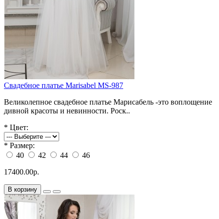
Свадебное платье Marisabel MS-987
Великолепное свадебное платье Марисабель -это воплощение
дивной красоты и невинности. Роск..
*
Цвет:
*
Размер:
40
42
44
46
17400.00р.
В корзину