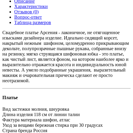
Описание
Характеристики
Отзывов (0)
Вопрос-ответ
Таблица размеров
Свадебное платье Арсения - лаконичное, не отягощенное
изысками дизайнера изделие. Идеально сидящий корсет,
накрытый нежным шифоном, целомудренно прикрывающим
декольте, полупрозрачные пышные рукава, собранные внизу
на резинку, мягко струящаяся шифоновая юбка - это платье,
как чистый лист, является фоном, на котором наиболее ярко и
выразительно отражается красота и индивидуальность юной
невесты. А умело подобранные украшения, выразительный
макияж и очаровательная прическа сделают ее просто
неотразимой.
Платье
Вид застежки
молния, шнуровка
Длина изделия
118 см от линии талии
Фактура материала
шифон, атлас
Уход за вещами
бережная стирка при 30 градусах
Страна бренда
Россия