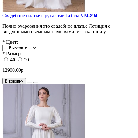
Свадебное платье с рукавами Leticia VM-894
Полно очарования это свадебное платье Летиция с
воздушными съемными рукавами, изысканной у..
*
Цвет:
*
Размер:
46
50
12900.00р.
В корзину