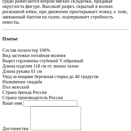
груди разбегаются веером мягкие складочки, придавая
округлость фигуре. Высокий разрез, скрытый в волнах
роскошной юбки, при движении приоткрывает ножку, а пояс,
завязанный бантом на талии, подчеркивает стройность
невесты.
Платье
Состав
полиэстер 100%
Вид застежки
потайная молния
Вырез горловины
глубокий V-образный
Длина изделия
118 см от линии талии
Длина рукава
61 см
Уход за вещами
бережная стирка до 40 градусов
Назначение
свадьба
Пол
женский
Страна бренда
Россия
Страна производитель
Россия
Ваше имя
Достоинства: