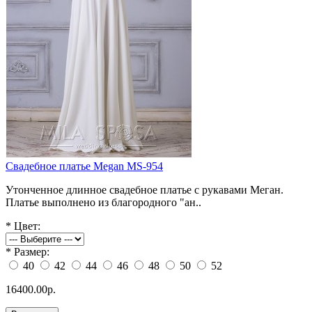
Свадебное платье Megan MS-954
Утонченное длинное свадебное платье с рукавами Меган.
Платье выполнено из благородного "ан..
*
Цвет:
*
Размер:
40
42
44
46
48
50
52
16400.00р.