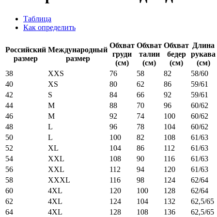
Таблица
Как определить
Обхват
Обхват
Обхват
Длина
Российский
Международный
груди
талии
бедер
рукава
размер
размер
(см)
(см)
(см)
(см)
38
XXS
76
58
82
58/60
40
XS
80
62
86
59/61
42
S
84
66
92
59/61
44
M
88
70
96
60/62
46
M
92
74
100
60/62
48
L
96
78
104
60/62
50
L
100
82
108
61/63
52
XL
104
86
112
61/63
54
XXL
108
90
116
61/63
56
XXL
112
94
120
61/63
58
XXXL
116
98
124
62/64
60
4XL
120
100
128
62/64
62
4XL
124
104
132
62,5/65
64
4XL
128
108
136
62,5/65