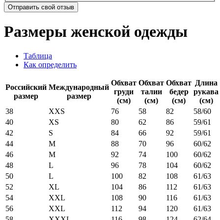
Отправить свой отзыв
Размеры женской одежды
Таблица
Как определить
Обхват
Обхват
Обхват
Длина
Российский
Международный
груди
талии
бедер
рукава
размер
размер
(см)
(см)
(см)
(см)
38
XXS
76
58
82
58/60
40
XS
80
62
86
59/61
42
S
84
66
92
59/61
44
M
88
70
96
60/62
46
M
92
74
100
60/62
48
L
96
78
104
60/62
50
L
100
82
108
61/63
52
XL
104
86
112
61/63
54
XXL
108
90
116
61/63
56
XXL
112
94
120
61/63
58
XXXL
116
98
124
62/64