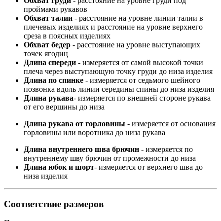
Обхват груди
- расстояние на уровне груди под
проймами рукавов
Обхват талии
- расстояние на уровне линии талии в
плечевых изделиях и расстояние на уровне верхнего
среза в поясных изделиях
Обхват бедер
- расстояние на уровне выступающих
точек ягодиц
Длина спереди
- измеряется от самой высокой точки
плеча через выступающую точку груди до низа изделия
Длина по спинке
- измеряется от седьмого шейного
позвонка вдоль линии середины спины до низа изделия
Длина рукава
- измеряется по внешней стороне рукава
от его вершины до низа
Длина рукава от горловины
- измеряется от основания
горловины или воротника до низа рукава
Длина внутреннего шва брючин
- измеряется по
внутреннему шву брючин от промежности до низа
Длина юбок и шорт
- измеряется от верхнего шва до
низа изделия
Соответствие размеров