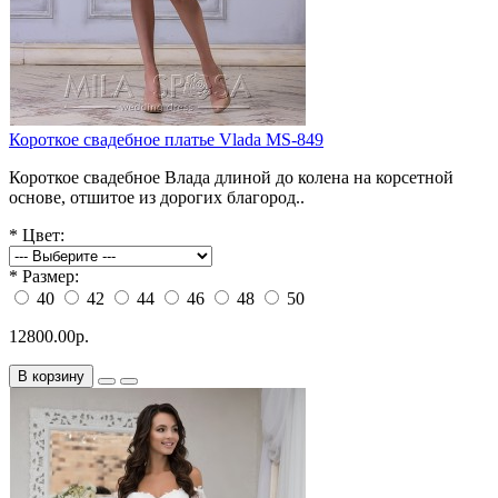
Короткое свадебное платье Vlada MS-849
Короткое свадебное Влада длиной до колена на корсетной
основе, отшитое из дорогих благород..
*
Цвет:
*
Размер:
40
42
44
46
48
50
12800.00р.
В корзину