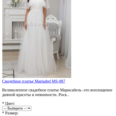
Свадебное платье Marisabel MS-987
Великолепное свадебное платье Марисабель -это воплощение
дивной красоты и невинности. Роск..
*
Цвет:
*
Размер: