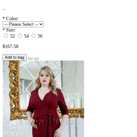
..
*
Color:
*
Size:
52
54
56
$167.58
Add to bag