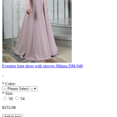
Evening long dress with sleeves Milana DM-949
..
*
Color:
*
Size:
50
54
$253.08
Add to bag