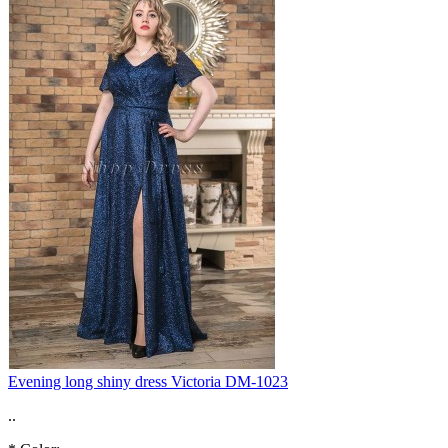
Evening long shiny dress Victoria DM-1023
..