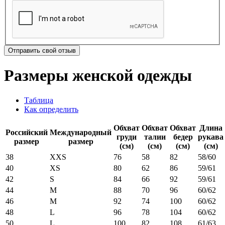
Отправить свой отзыв
Размеры женской одежды
Таблица
Как определить
Обхват
Обхват
Обхват
Длина
Российский
Международный
груди
талии
бедер
рукава
размер
размер
(см)
(см)
(см)
(см)
38
XXS
76
58
82
58/60
40
XS
80
62
86
59/61
42
S
84
66
92
59/61
44
M
88
70
96
60/62
46
M
92
74
100
60/62
48
L
96
78
104
60/62
50
L
100
82
108
61/63