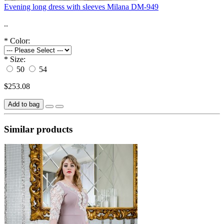
Evening long dress with sleeves Milana DM-949
..
*
Color:
*
Size:
50
54
$253.08
Add to bag
Similar products