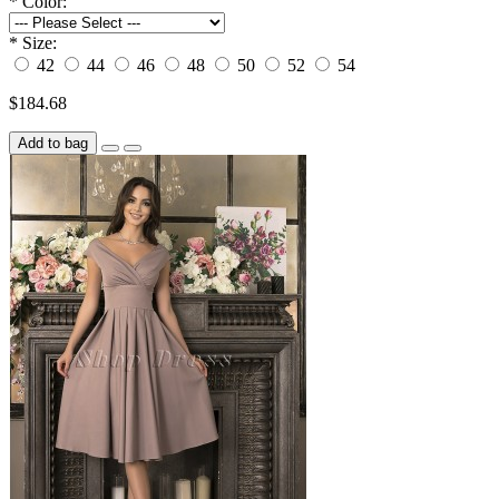
*
Color:
*
Size:
42
44
46
48
50
52
54
$184.68
Add to bag