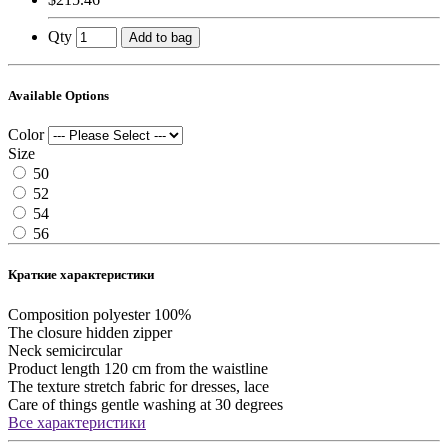
Qty
Add to bag
Available Options
Color
Size
50
52
54
56
Краткие характеристики
Composition
polyester 100%
The closure
hidden zipper
Neck
semicircular
Product length
120 cm from the waistline
The texture
stretch fabric for dresses, lace
Care of things
gentle washing at 30 degrees
Все характеристики