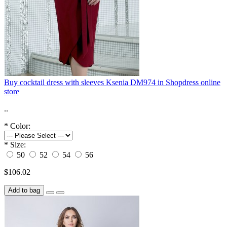
Buy cocktail dress with sleeves Ksenia DM974 in Shopdress online
store
..
*
Color:
*
Size:
50
52
54
56
$106.02
Add to bag