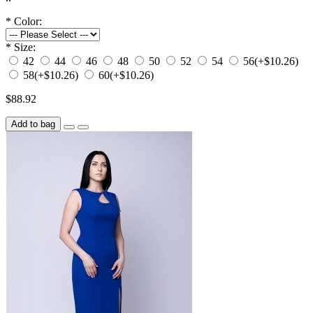
*
Color:
*
Size:
42
44
46
48
50
52
54
56
(+$10.26)
58
(+$10.26)
60
(+$10.26)
$88.92
Add to bag