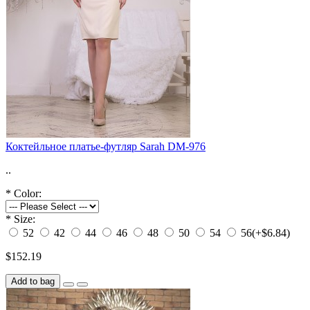
Коктейльное платье-футляр Sarah DM-976
..
*
Color:
*
Size:
52
42
44
46
48
50
54
56
(+$6.84)
$152.19
Add to bag