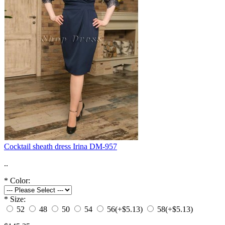
Cocktail sheath dress Irina DM-957
..
*
Color:
*
Size:
52
48
50
54
56
(+$5.13)
58
(+$5.13)