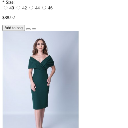
*
Size:
40
42
44
46
$88.92
Add to bag