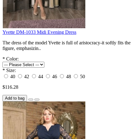
Yvette DM-1033 Midi Evening Dress
The dress of the model Yvette is full of aristocracy-it softly fits the
figure, emphasizin..
*
Color:
*
Size:
40
42
44
46
48
50
$116.28
Add to bag