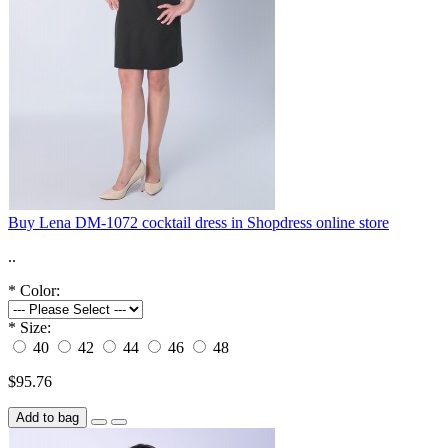
Buy Lena DM-1072 cocktail dress in Shopdress online store
..
*
Color:
*
Size:
40
42
44
46
48
$95.76
Add to bag