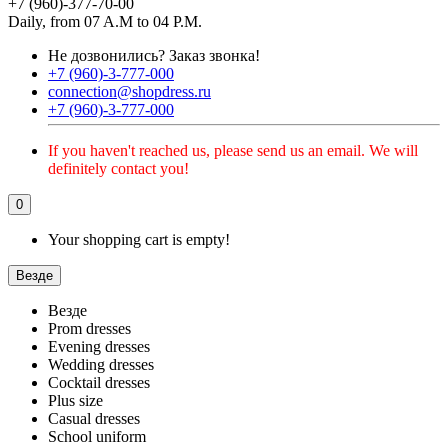
+7 (960)-377-70-00
Daily, from 07 A.M to 04 P.M.
Не дозвонились?
Заказ звонка!
+7 (960)-3-777-000
connection@shopdress.ru
+7 (960)-3-777-000
If you haven't reached us, please send us an email. We will
definitely contact you!
0
Your shopping cart is empty!
Везде
Везде
Prom dresses
Evening dresses
Wedding dresses
Cocktail dresses
Plus size
Casual dresses
School uniform