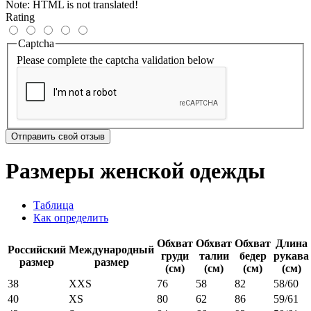
Note:
HTML is not translated!
Rating
Captcha
Please complete the captcha validation below
Отправить свой отзыв
Размеры женской одежды
Таблица
Как определить
Обхват
Обхват
Обхват
Длина
Российский
Международный
груди
талии
бедер
рукава
размер
размер
(см)
(см)
(см)
(см)
38
XXS
76
58
82
58/60
40
XS
80
62
86
59/61