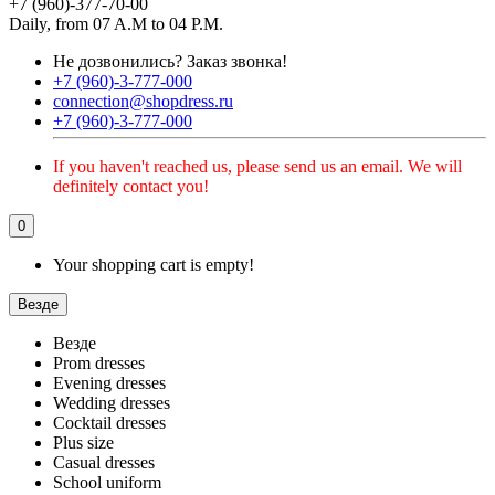
+7 (960)-377-70-00
Daily, from 07 A.M to 04 P.M.
Не дозвонились?
Заказ звонка!
+7 (960)-3-777-000
connection@shopdress.ru
+7 (960)-3-777-000
If you haven't reached us, please send us an email. We will
definitely contact you!
0
Your shopping cart is empty!
Везде
Везде
Prom dresses
Evening dresses
Wedding dresses
Cocktail dresses
Plus size
Casual dresses
School uniform