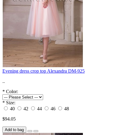
Evening dress crop top Alexandra DM-925
..
*
Color:
*
Size:
40
42
44
46
48
$94.05
Add to bag