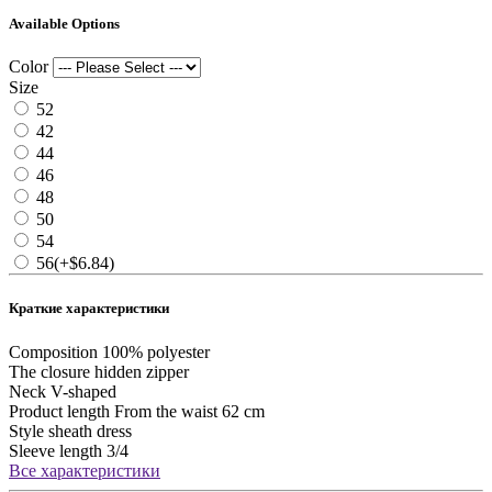
Available Options
Color
Size
52
42
44
46
48
50
54
56
(+$6.84)
Краткие характеристики
Composition
100% polyester
The closure
hidden zipper
Neck
V-shaped
Product length
From the waist 62 cm
Style
sheath dress
Sleeve length
3/4
Все характеристики