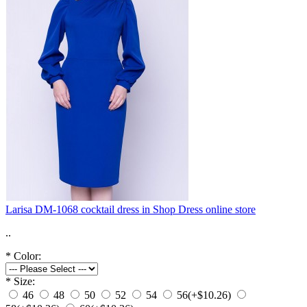
Larisa DM-1068 cocktail dress in Shop Dress online store
..
*
Color:
*
Size:
46
48
50
52
54
56
(+$10.26)