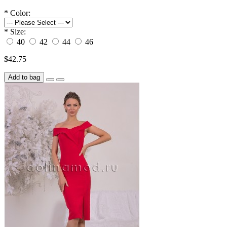
*
Color:
*
Size:
40
42
44
46
$42.75
Add to bag