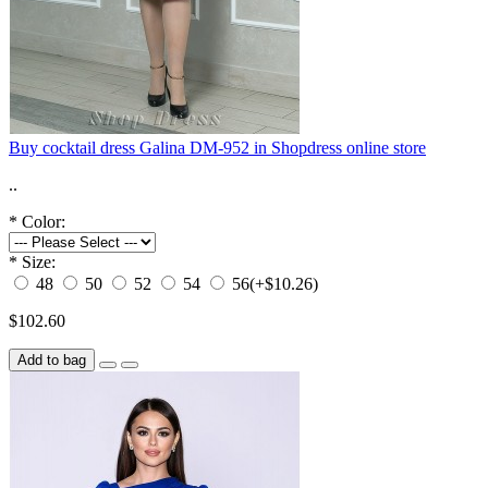
Buy cocktail dress Galina DM-952 in Shopdress online store
..
*
Color:
*
Size:
48
50
52
54
56
(+$10.26)
$102.60
Add to bag