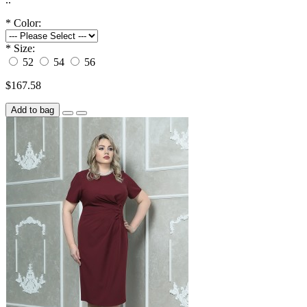
*
Color:
*
Size:
52
54
56
$167.58
Add to bag