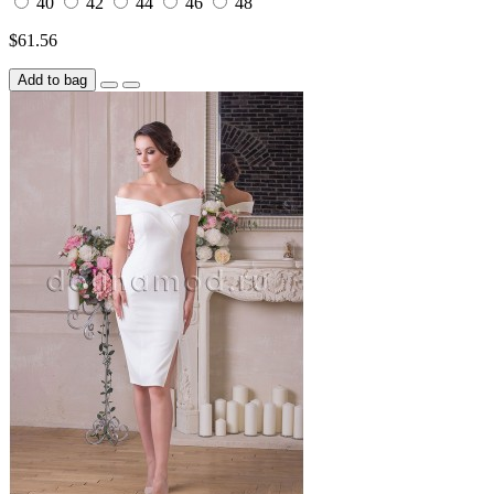
40
42
44
46
48
$61.56
Add to bag