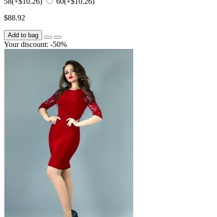
58
(+$10.26)
60
(+$10.26)
$88.92
Add to bag
Your discount: -50%