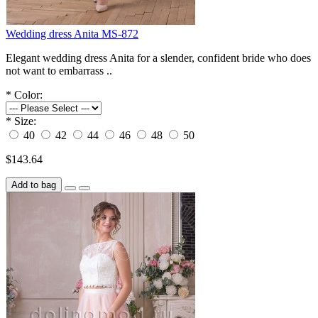
Wedding dress Anita MS-872
Elegant wedding dress Anita for a slender, confident bride who does
not want to embarrass ..
*
Color:
*
Size:
40
42
44
46
48
50
$143.64
Add to bag