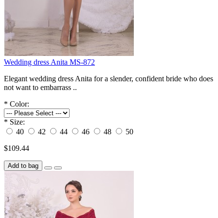
Wedding dress Anita MS-872
Elegant wedding dress Anita for a slender, confident bride who does
not want to embarrass ..
*
Color:
*
Size:
40
42
44
46
48
50
$109.44
Add to bag