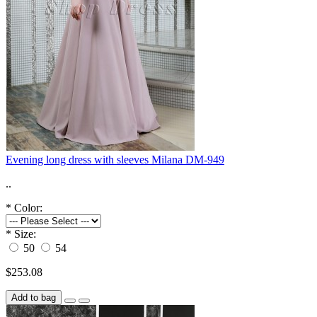
Evening long dress with sleeves Milana DM-949
..
*
Color:
*
Size:
50
54
$253.08
Add to bag