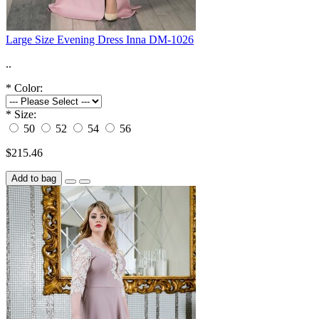
Large Size Evening Dress Inna DM-1026
..
*
Color:
*
Size:
50
52
54
56
$215.46
Add to bag