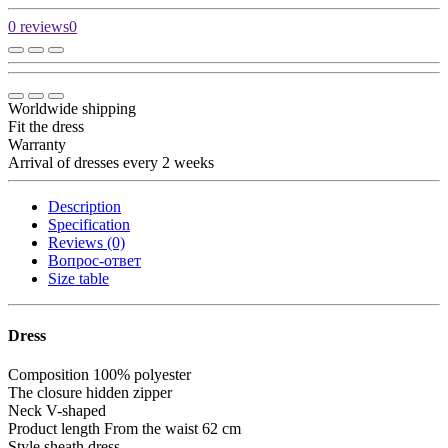
0 reviews
0
Worldwide shipping
Fit the dress
Warranty
Arrival of dresses every 2 weeks
Description
Specification
Reviews (0)
Вопрос-ответ
Size table
Dress
Composition
100% polyester
The closure
hidden zipper
Neck
V-shaped
Product length
From the waist 62 cm
Style
sheath dress