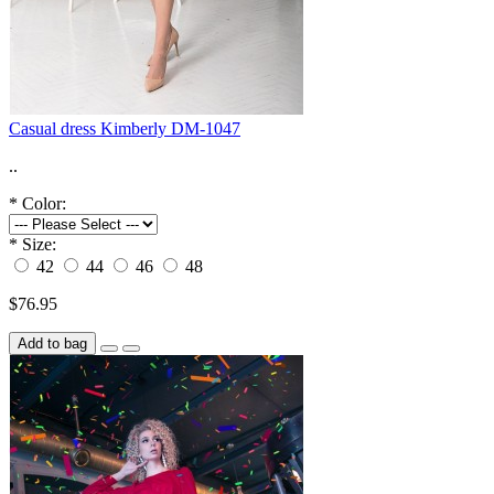
Casual dress Kimberly DM-1047
..
*
Color:
*
Size:
42
44
46
48
$76.95
Add to bag