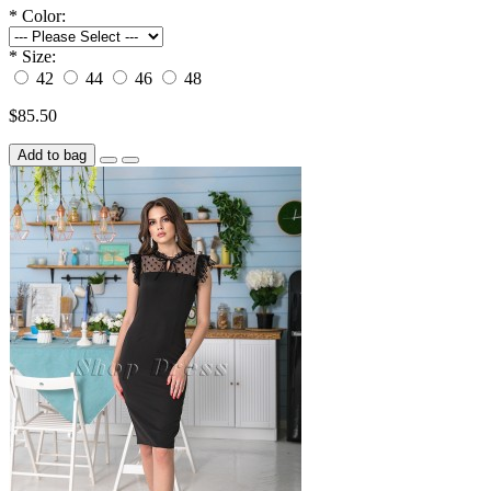
*
Color:
*
Size:
42
44
46
48
$85.50
Add to bag