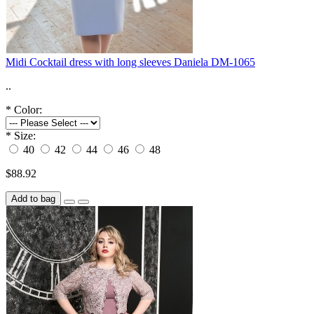
Midi Cocktail dress with long sleeves Daniela DM-1065
..
*
Color:
*
Size:
40
42
44
46
48
$88.92
Add to bag