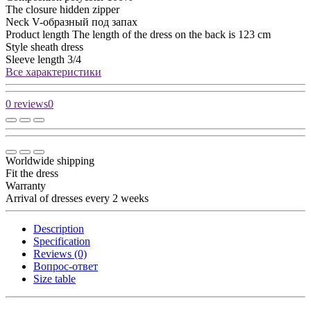
The closure
hidden zipper
Neck
V-образный под запах
Product length
The length of the dress on the back is 123 cm
Style
sheath dress
Sleeve length
3/4
Все характеристики
0 reviews
0
Worldwide shipping
Fit the dress
Warranty
Arrival of dresses every 2 weeks
Description
Specification
Reviews (0)
Вопрос-ответ
Size table