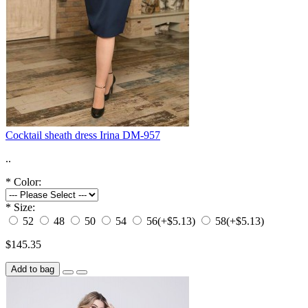
Cocktail sheath dress Irina DM-957
..
*
Color:
*
Size:
52
48
50
54
56
(+$5.13)
58
(+$5.13)
$145.35
Add to bag