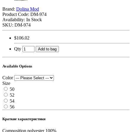
Brand:
Dolina Mod
Product Code:
DM-974
Availability: In Stock
SKU: DM-974
$106.02
Qty
Add to bag
Available Options
Color
Size
50
52
54
56
Краткие характеристики
Composition
polyester 100%