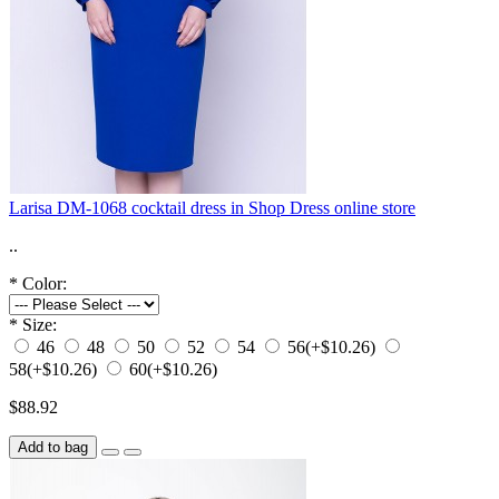
Larisa DM-1068 cocktail dress in Shop Dress online store
..
*
Color:
*
Size:
46
48
50
52
54
56
(+$10.26)
58
(+$10.26)
60
(+$10.26)
$88.92
Add to bag