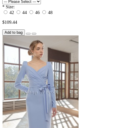
*
Size:
42
44
46
48
$109.44
Add to bag