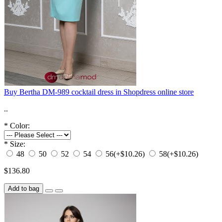
Buy Bertha DM-989 cocktail dress in Shopdress online store
..
*
Color:
*
Size:
48
50
52
54
56
(+$10.26)
58
(+$10.26)
$136.80
Add to bag