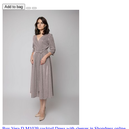
Add to bag
Buy Vera D M1029 cocktail Dress with sleeves in Shopdress online