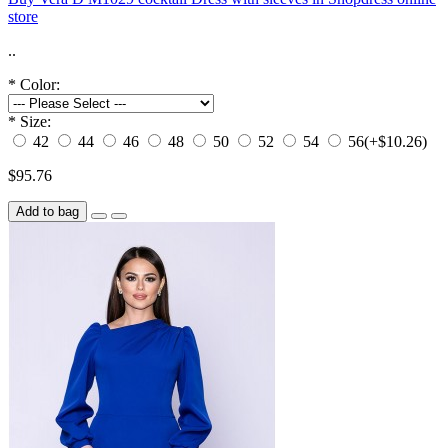
store
..
*
Color:
*
Size:
42
44
46
48
50
52
54
56
(+$10.26)
$95.76
Add to bag