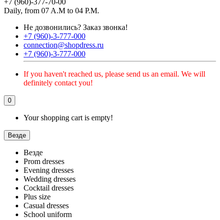
+7 (960)-377-70-00
Daily, from 07 A.M to 04 P.M.
Не дозвонились?
Заказ звонка!
+7 (960)-3-777-000
connection@shopdress.ru
+7 (960)-3-777-000
If you haven't reached us, please send us an email. We will
definitely contact you!
0
Your shopping cart is empty!
Везде
Везде
Prom dresses
Evening dresses
Wedding dresses
Cocktail dresses
Plus size
Casual dresses
School uniform