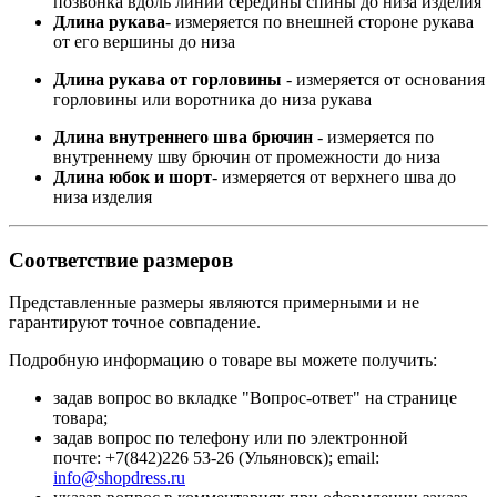
позвонка вдоль линии середины спины до низа изделия
Длина рукава
- измеряется по внешней стороне рукава
от его вершины до низа
Длина рукава от горловины
- измеряется от основания
горловины или воротника до низа рукава
Длина внутреннего шва брючин
- измеряется по
внутреннему шву брючин от промежности до низа
Длина юбок и шорт
- измеряется от верхнего шва до
низа изделия
Соответствие размеров
Представленные размеры являются примерными и не
гарантируют точное совпадение.
Подробную информацию о товаре вы можете получить:
задав вопрос во вкладке "Вопрос-ответ" на странице
товара;
задав вопрос по телефону или по электронной
почте: +7(842)226 53-26 (Ульяновск); email:
info@shopdress.ru