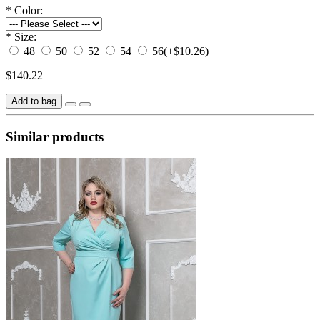
*
Color:
*
Size:
48
50
52
54
56
(+$10.26)
$140.22
Add to bag
Similar products