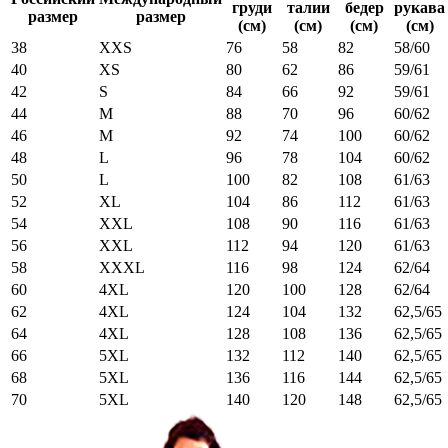
груди
талии
бедер
рукава
размер
размер
(см)
(см)
(см)
(см)
38
XXS
76
58
82
58/60
40
XS
80
62
86
59/61
42
S
84
66
92
59/61
44
M
88
70
96
60/62
46
M
92
74
100
60/62
48
L
96
78
104
60/62
50
L
100
82
108
61/63
52
XL
104
86
112
61/63
54
XXL
108
90
116
61/63
56
XXL
112
94
120
61/63
58
XXXL
116
98
124
62/64
60
4XL
120
100
128
62/64
62
4XL
124
104
132
62,5/65
64
4XL
128
108
136
62,5/65
66
5XL
132
112
140
62,5/65
68
5XL
136
116
144
62,5/65
70
5XL
140
120
148
62,5/65