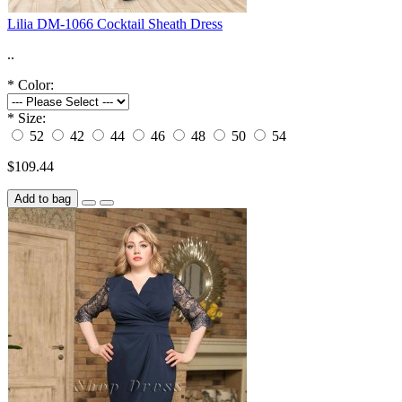
Lilia DM-1066 Cocktail Sheath Dress
..
*
Color:
*
Size:
52
42
44
46
48
50
54
$109.44
Add to bag