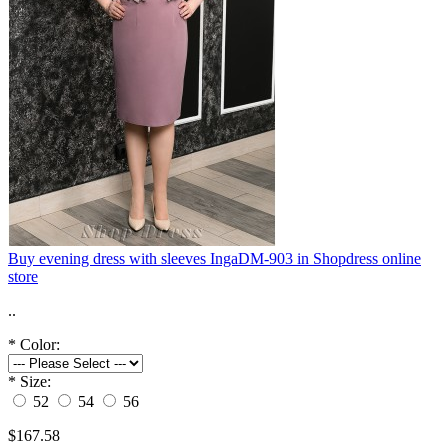
Buy evening dress with sleeves IngaDM-903 in Shopdress online
store
..
*
Color:
*
Size:
52
54
56
$167.58