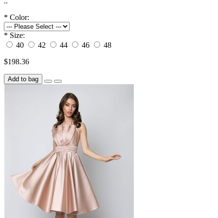
..
*
Color:
*
Size:
40
42
44
46
48
$198.36
Add to bag