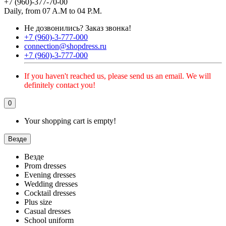
+7 (960)-377-70-00
Daily, from 07 A.M to 04 P.M.
Не дозвонились?
Заказ звонка!
+7 (960)-3-777-000
connection@shopdress.ru
+7 (960)-3-777-000
If you haven't reached us, please send us an email. We will
definitely contact you!
0
Your shopping cart is empty!
Везде
Везде
Prom dresses
Evening dresses
Wedding dresses
Cocktail dresses
Plus size
Casual dresses
School uniform