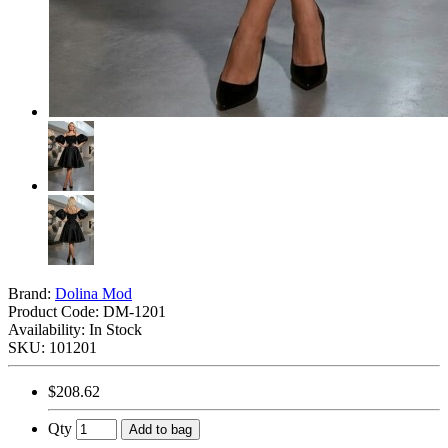
Brand:
Dolina Mod
Product Code:
DM-1201
Availability: In Stock
SKU: 101201
$208.62
Qty
Add to bag