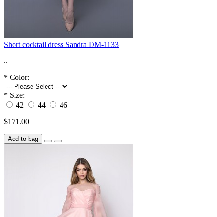
Short cocktail dress Sandra DM-1133
..
*
Color:
*
Size:
42
44
46
$171.00
Add to bag