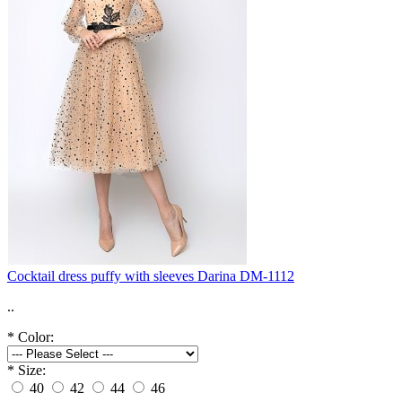
Cocktail dress puffy with sleeves Darina DM-1112
..
*
Color:
*
Size:
40
42
44
46