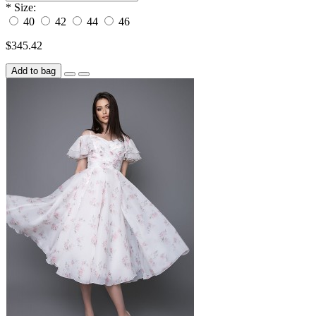
*
Size:
40
42
44
46
$345.42
Add to bag