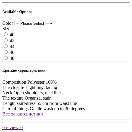
Available Options
Color
Size
40
42
44
46
48
Краткие характеристики
Composition
Polyester 100%
The closure
Lightning, lacing
Neck
Open shoulders, neckline
The texture
Organza, satin
Length skirt\dress
55 cm from waist line
Care of things
Gentle wash up to 30 degrees
Все характеристики
0 reviews
0