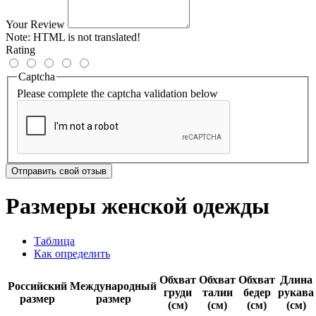
Your Review
Note:
HTML is not translated!
Rating
Captcha
Please complete the captcha validation below
Отправить свой отзыв
Размеры женской одежды
Таблица
Как определить
Обхват
Обхват
Обхват
Длина
Российский
Международный
груди
талии
бедер
рукава
размер
размер
(см)
(см)
(см)
(см)