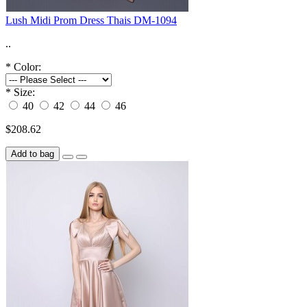
Lush Midi Prom Dress Thais DM-1094
..
*
Color:
*
Size:
40
42
44
46
$208.62
Add to bag