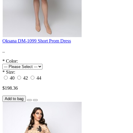
Oksana DM-1099 Short Prom Dress
..
*
Color:
*
Size:
40
42
44
$198.36
Add to bag