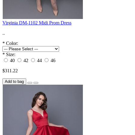
Virginia DM-1102 Midi Prom Dress
..
*
Color:
*
Size:
40
42
44
46
$311.22
Add to bag