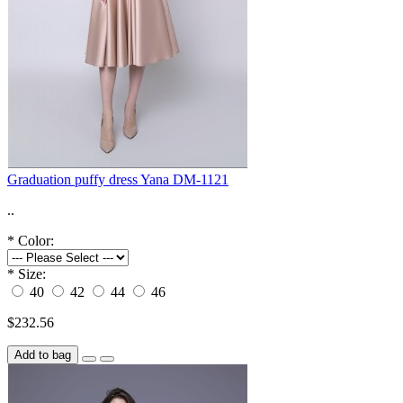
Graduation puffy dress Yana DM-1121
..
*
Color:
*
Size:
40
42
44
46
$232.56
Add to bag