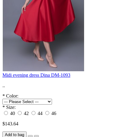
Midi evening dress Dina DM-1093
..
*
Color:
*
Size:
40
42
44
46
$143.64
Add to bag