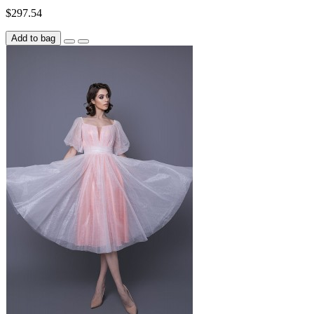
$297.54
Add to bag