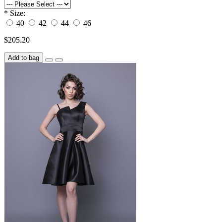
*
Size:
40
42
44
46
$205.20
Add to bag