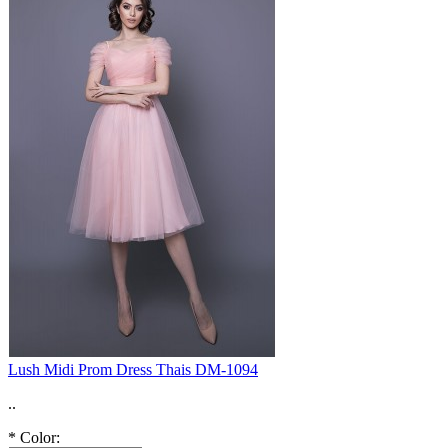
Lush Midi Prom Dress Thais DM-1094
..
*
Color: