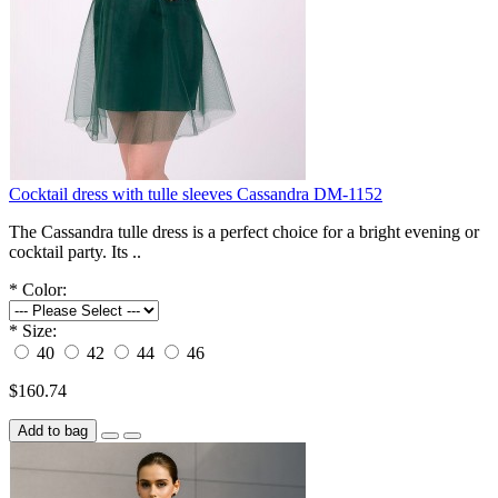
Cocktail dress with tulle sleeves Cassandra DM-1152
The Cassandra tulle dress is a perfect choice for a bright evening or
cocktail party. Its ..
*
Color:
*
Size:
40
42
44
46
$160.74
Add to bag