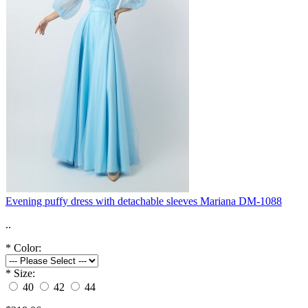
Evening puffy dress with detachable sleeves Mariana DM-1088
..
*
Color:
*
Size:
40
42
44