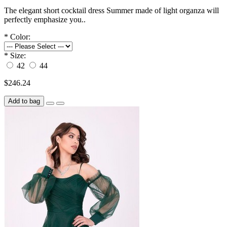
The elegant short cocktail dress Summer made of light organza will
perfectly emphasize you..
*
Color:
*
Size:
42
44
$246.24
Add to bag