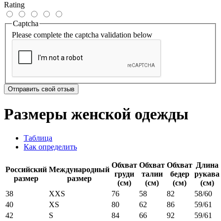
Rating
Captcha
Please complete the captcha validation below
Отправить свой отзыв
Размеры женской одежды
Таблица
Как определить
Обхват
Обхват
Обхват
Длина
Российский
Международный
груди
талии
бедер
рукава
размер
размер
(см)
(см)
(см)
(см)
38
XXS
76
58
82
58/60
40
XS
80
62
86
59/61
42
S
84
66
92
59/61