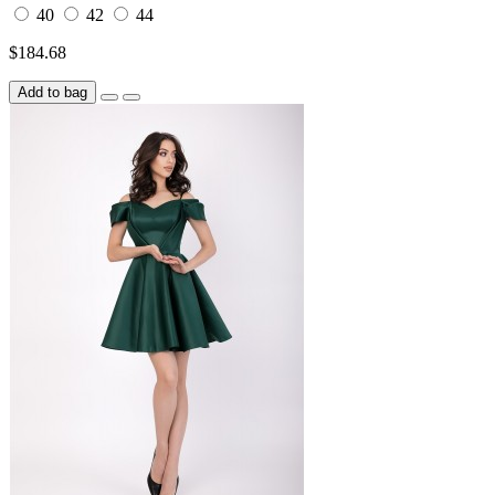
40
42
44
$184.68
Add to bag