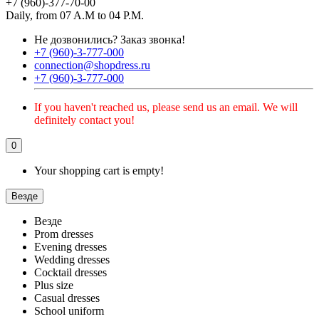
+7 (960)-377-70-00
Daily, from 07 A.M to 04 P.M.
Не дозвонились?
Заказ звонка!
+7 (960)-3-777-000
connection@shopdress.ru
+7 (960)-3-777-000
If you haven't reached us, please send us an email. We will
definitely contact you!
0
Your shopping cart is empty!
Везде
Везде
Prom dresses
Evening dresses
Wedding dresses
Cocktail dresses
Plus size
Casual dresses
School uniform