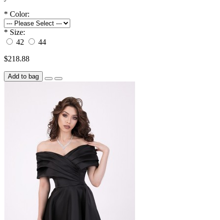
*
Color:
*
Size:
42
44
$218.88
Add to bag