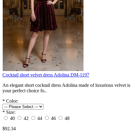
Cocktail short velvet dress Adolina DM-1197
An elegant short cocktail dress Adolina made of luxurious velvet is
your perfect choice fo..
*
Color:
*
Size:
40
42
44
46
48
$92.34