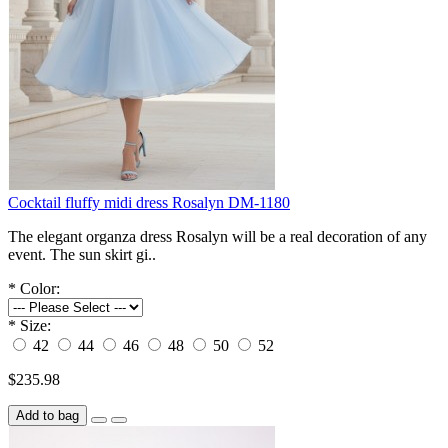
Cocktail fluffy midi dress Rosalyn DM-1180
The elegant organza dress Rosalyn will be a real decoration of any
event. The sun skirt gi..
*
Color:
*
Size:
42
44
46
48
50
52
$235.98
Add to bag