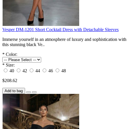
Vesper DM-1201 Short Cocktail Dress with Detachable Sleeves
Immerse yourself in an atmosphere of luxury and sophistication with
this stunning black Ve..
*
Color:
*
Size:
40
42
44
46
48
$208.62
Add to bag