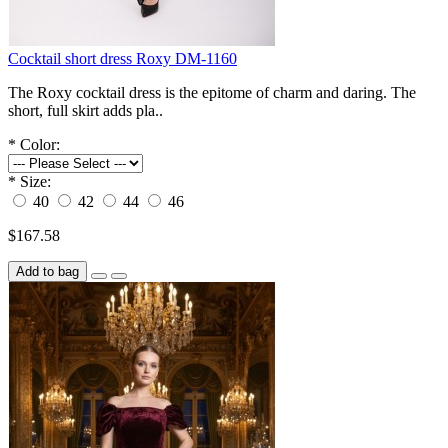
Cocktail short dress Roxy DM-1160
The Roxy cocktail dress is the epitome of charm and daring. The
short, full skirt adds pla..
*
Color:
*
Size:
40
42
44
46
$167.58
Add to bag