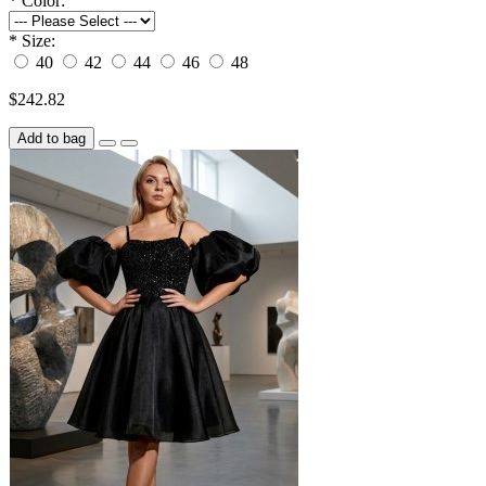
*
Color:
*
Size:
40
42
44
46
48
$242.82
Add to bag