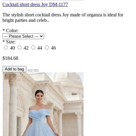
Cocktail short dress Joy DM-1177
The stylish short cocktail dress Joy made of organza is ideal for
bright parties and celeb..
*
Color:
*
Size:
40
42
44
46
$184.68
Add to bag