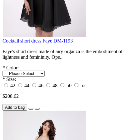
Cocktail short dress Faye DM-1193
Faye's short dress made of airy organza is the embodiment of
lightness and femininity. Ope..
*
Color:
*
Size:
42
44
46
48
50
52
$208.62
Add to bag