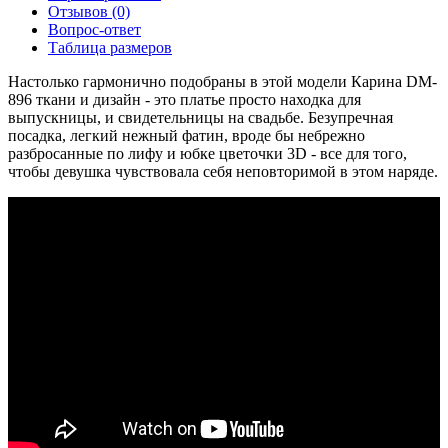
Отзывов (0)
Вопрос-ответ
Таблица размеров
Настолько гармонично подобраны в этой модели Карина DM-
896 ткани и дизайн - это платье просто находка для
выпускницы, и свидетельницы на свадьбе. Безупречная
посадка, легкий нежный фатин, вроде бы небрежно
разбросанные по лифу и юбке цветочки 3D - все для того,
чтобы девушка чувствовала себя неповторимой в этом наряде.
frameborder="0" allow="accelerometer; autoplay; encrypted-media;
gyroscope; picture-in-picture" allowfullscreen="">