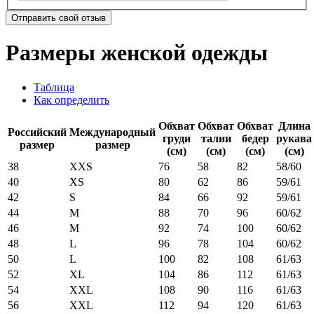
Отправить свой отзыв
Размеры женской одежды
Таблица
Как определить
Обхват
Обхват
Обхват
Длина
Российский
Международный
груди
талии
бедер
рукава
размер
размер
(см)
(см)
(см)
(см)
38
XXS
76
58
82
58/60
40
XS
80
62
86
59/61
42
S
84
66
92
59/61
44
M
88
70
96
60/62
46
M
92
74
100
60/62
48
L
96
78
104
60/62
50
L
100
82
108
61/63
52
XL
104
86
112
61/63
54
XXL
108
90
116
61/63
56
XXL
112
94
120
61/63