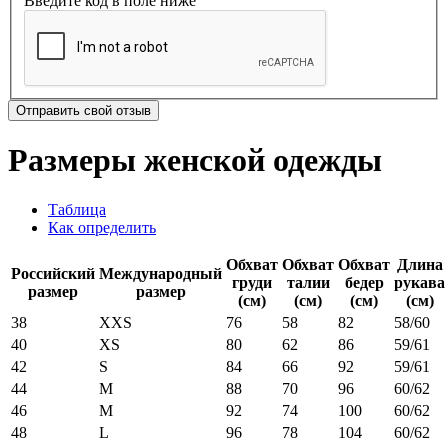
Введите код в поле ниже
Отправить свой отзыв
Размеры женской одежды
Таблица
Как определить
Обхват
Обхват
Обхват
Длина
Российский
Международный
груди
талии
бедер
рукава
размер
размер
(см)
(см)
(см)
(см)
38
XXS
76
58
82
58/60
40
XS
80
62
86
59/61
42
S
84
66
92
59/61
44
M
88
70
96
60/62
46
M
92
74
100
60/62
48
L
96
78
104
60/62