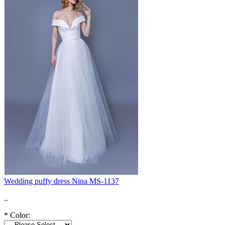
Wedding puffy dress Nina MS-1137
..
*
Color: