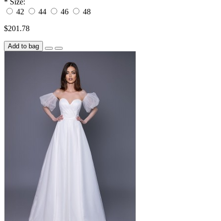
*
Size:
42
44
46
48
$201.78
Add to bag