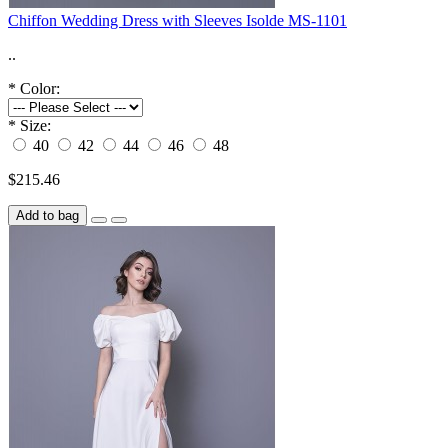
Chiffon Wedding Dress with Sleeves Isolde MS-1101
..
*
Color:
*
Size:
40
42
44
46
48
$215.46
Add to bag