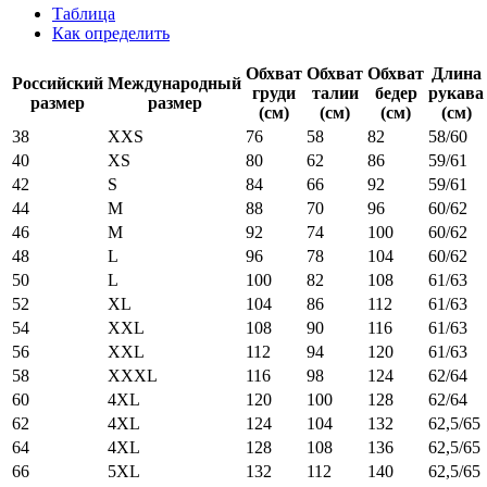
Таблица
Как определить
Обхват
Обхват
Обхват
Длина
Российский
Международный
груди
талии
бедер
рукава
размер
размер
(см)
(см)
(см)
(см)
38
XXS
76
58
82
58/60
40
XS
80
62
86
59/61
42
S
84
66
92
59/61
44
M
88
70
96
60/62
46
M
92
74
100
60/62
48
L
96
78
104
60/62
50
L
100
82
108
61/63
52
XL
104
86
112
61/63
54
XXL
108
90
116
61/63
56
XXL
112
94
120
61/63
58
XXXL
116
98
124
62/64
60
4XL
120
100
128
62/64
62
4XL
124
104
132
62,5/65
64
4XL
128
108
136
62,5/65
66
5XL
132
112
140
62,5/65