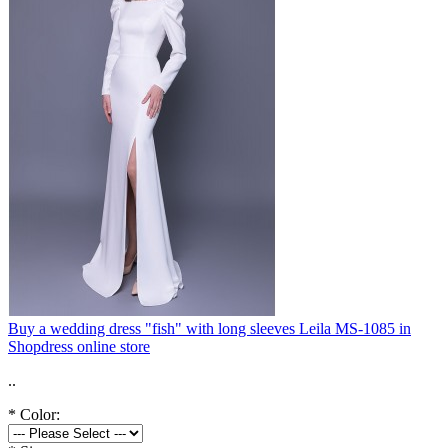
Buy a wedding dress "fish" with long sleeves Leila MS-1085 in
Shopdress online store
..
*
Color: