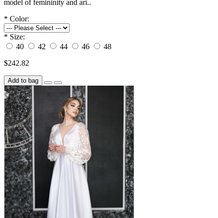
model of femininity and ari..
*
Color:
*
Size:
40
42
44
46
48
$242.82
Add to bag