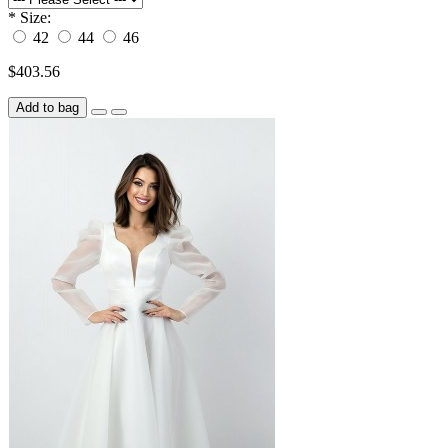
*
Size:
42
44
46
$403.56
Add to bag