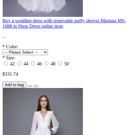
Buy a wedding dress with removable puffy sleeves Mariana MS-
1088 in Shop Dress online store
..
*
Color:
*
Size:
42
44
46
48
50
$331.74
Add to bag