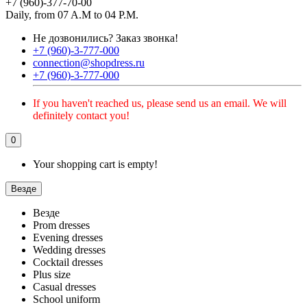
+7 (960)-377-70-00
Daily, from 07 A.M to 04 P.M.
Не дозвонились?
Заказ звонка!
+7 (960)-3-777-000
connection@shopdress.ru
+7 (960)-3-777-000
If you haven't reached us, please send us an email. We will
definitely contact you!
0
Your shopping cart is empty!
Везде
Везде
Prom dresses
Evening dresses
Wedding dresses
Cocktail dresses
Plus size
Casual dresses
School uniform