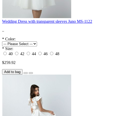
Wedding Dress with transparent sleeves Juno MS-1122
..
*
Color:
*
Size:
40
42
44
46
48
$259.92
Add to bag