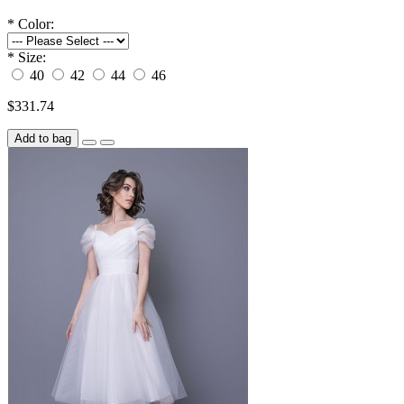
*
Color:
*
Size:
40
42
44
46
$331.74
Add to bag