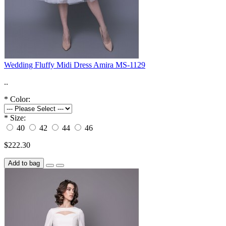
Wedding Fluffy Midi Dress Amira MS-1129
..
*
Color:
*
Size:
40
42
44
46
$222.30
Add to bag