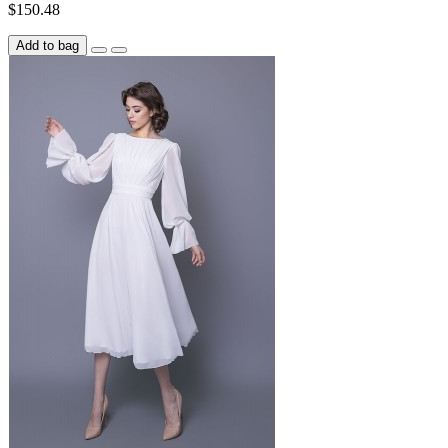
$150.48
Add to bag