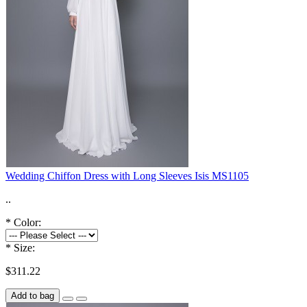
Wedding Chiffon Dress with Long Sleeves Isis MS1105
..
*
Color:
*
Size:
$311.22
Add to bag