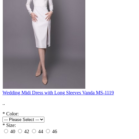
Wedding Midi Dress with Long Sleeves Vanda MS-1119
..
*
Color:
*
Size:
40
42
44
46