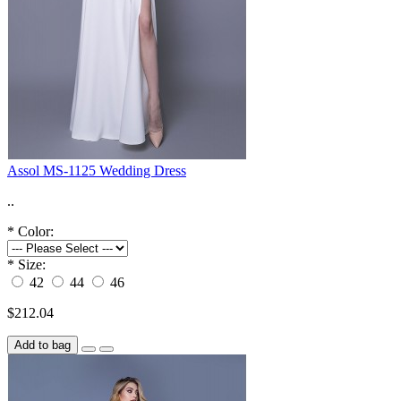
Assol MS-1125 Wedding Dress
..
*
Color:
*
Size:
42
44
46
$212.04
Add to bag