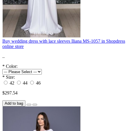
Buy wedding dress with lace sleeves Iliana MS-1057 in Shopdress
online store
..
*
Color:
*
Size:
42
44
46
$297.54
Add to bag