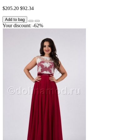
$205.20
$92.34
Add to bag
Your discount: -62%