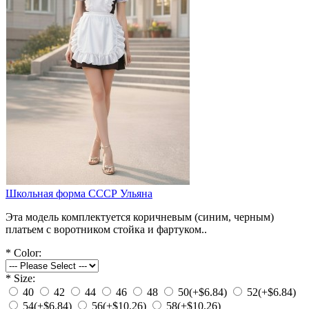
Школьная форма СССР Ульяна
Эта модель комплектуется коричневым (синим, черным)
платьем с воротником стойка и фартуком..
*
Color:
*
Size:
40
42
44
46
48
50
(+$6.84)
52
(+$6.84)
54
(+$6.84)
56
(+$10.26)
58
(+$10.26)