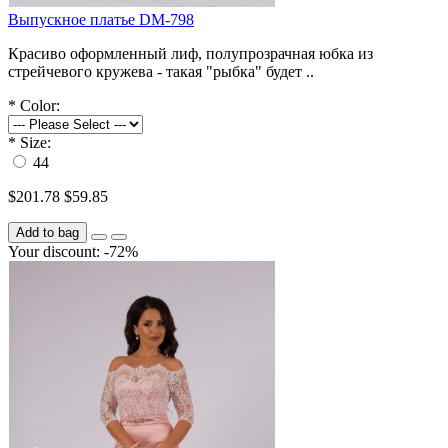
Выпускное платье DM-798
Красиво оформленный лиф, полупрозрачная юбка из
стрейчевого кружева - такая "рыбка" будет ..
*
Color:
*
Size:
44
$201.78
$59.85
Add to bag
Your discount: -72%