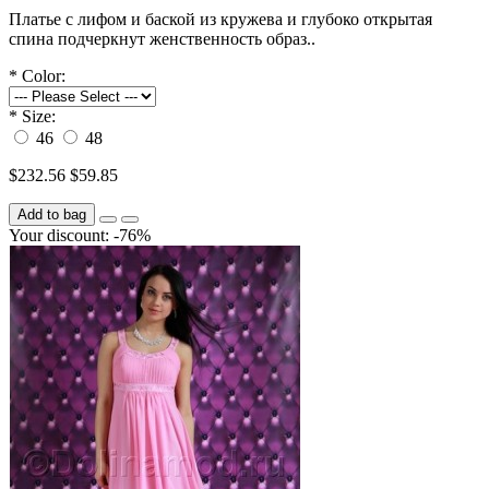
Платье с лифом и баской из кружева и глубоко открытая
спина подчеркнут женственность образ..
*
Color:
*
Size:
46
48
$232.56
$59.85
Add to bag
Your discount: -76%