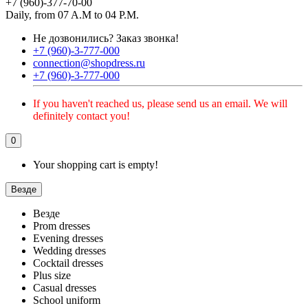
+7 (960)-377-70-00
Daily, from 07 A.M to 04 P.M.
Не дозвонились?
Заказ звонка!
+7 (960)-3-777-000
connection@shopdress.ru
+7 (960)-3-777-000
If you haven't reached us, please send us an email. We will
definitely contact you!
0
Your shopping cart is empty!
Везде
Везде
Prom dresses
Evening dresses
Wedding dresses
Cocktail dresses
Plus size
Casual dresses
School uniform