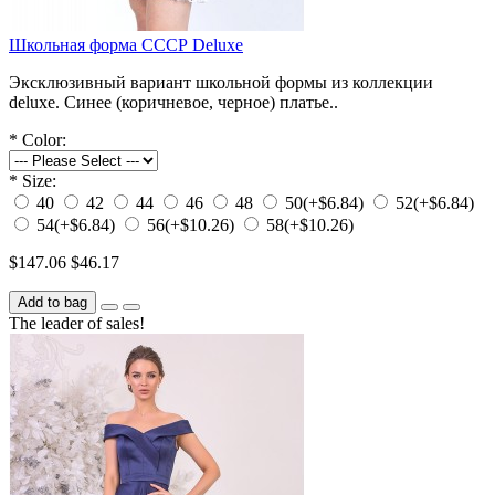
Школьная форма СССР Deluxe
Эксклюзивный вариант школьной формы из коллекции
deluxe. Синее (коричневое, черное) платье..
*
Color:
*
Size:
40
42
44
46
48
50
(+$6.84)
52
(+$6.84)
54
(+$6.84)
56
(+$10.26)
58
(+$10.26)
$147.06
$46.17
Add to bag
The leader of sales!