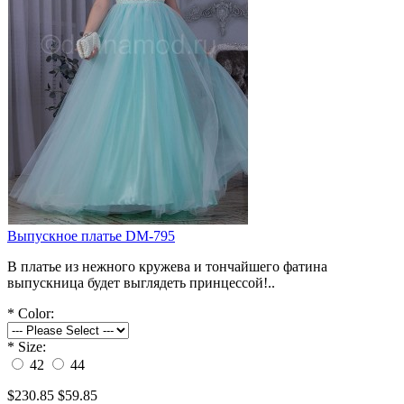
Выпускное платье DM-795
В платье из нежного кружева и тончайшего фатина
выпускница будет выглядеть принцессой!..
*
Color:
*
Size:
42
44
$230.85
$59.85