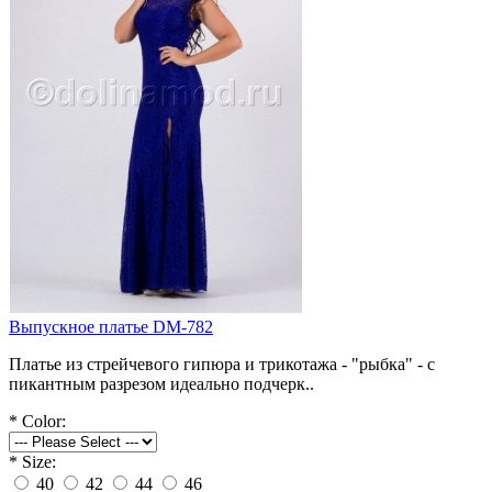
Выпускное платье DM-782
Платье из стрейчевого гипюра и трикотажа - "рыбка" - с
пикантным разрезом идеально подчерк..
*
Color:
*
Size:
40
42
44
46