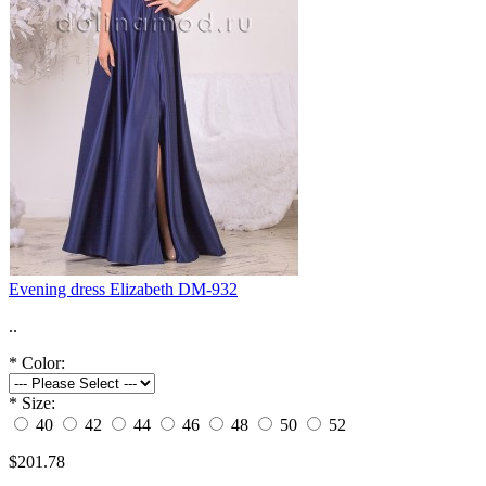
Evening dress Elizabeth DM-932
..
*
Color:
*
Size:
40
42
44
46
48
50
52
$201.78