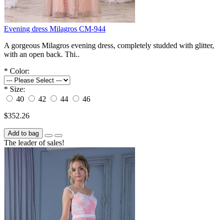
Evening dress Milagros СM-944
A gorgeous Milagros evening dress, completely studded with glitter,
with an open back. Thi..
*
Color:
*
Size:
40
42
44
46
$352.26
Add to bag
The leader of sales!