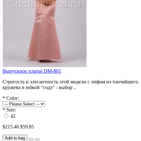
Выпускное платье DM-801
Строгость и элегантность этой модели с лифом из тончайшего
кружева и юбкой "годэ" - выбор ..
*
Color:
*
Size:
42
$215.46
$59.85
Add to bag