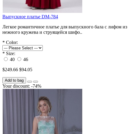
Выпускное платье DM-784
Легкое романтичное платье для выпускного бала с лифом из
нежного кружева и струящейся шифо..
*
Color:
*
Size:
40
46
$249.66
$94.05
Add to bag
Your discount: -74%