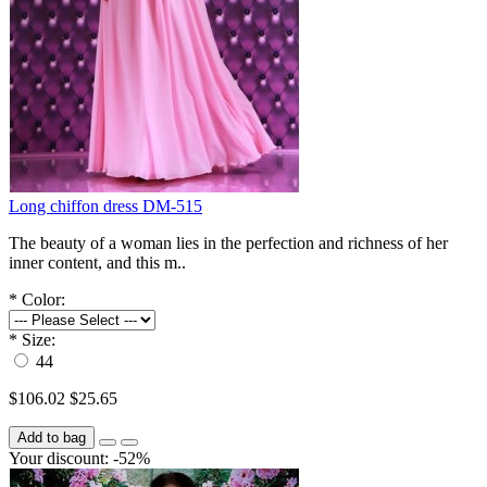
Long chiffon dress DM-515
The beauty of a woman lies in the perfection and richness of her
inner content, and this m..
*
Color:
*
Size:
44
$106.02
$25.65
Add to bag
Your discount: -52%