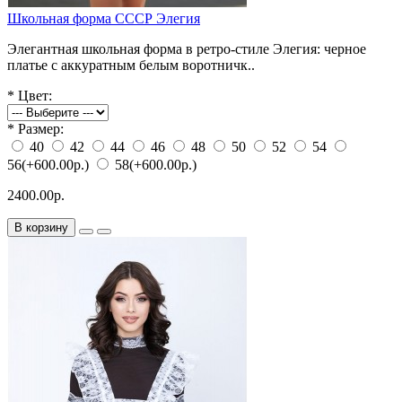
Школьная форма СССР Элегия
Элегантная школьная форма в ретро‑стиле Элегия: черное
платье с аккуратным белым воротничк..
*
Цвет:
*
Размер:
40
42
44
46
48
50
52
54
56
(+600.00р.)
58
(+600.00р.)
2400.00р.
В корзину