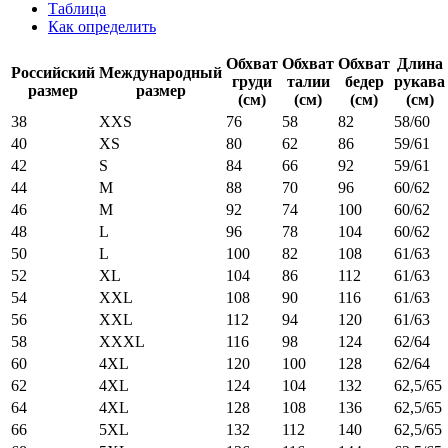
Таблица
Как определить
Обхват
Обхват
Обхват
Длина
Российский
Международный
груди
талии
бедер
рукава
размер
размер
(см)
(см)
(см)
(см)
38
XXS
76
58
82
58/60
40
XS
80
62
86
59/61
42
S
84
66
92
59/61
44
M
88
70
96
60/62
46
M
92
74
100
60/62
48
L
96
78
104
60/62
50
L
100
82
108
61/63
52
XL
104
86
112
61/63
54
XXL
108
90
116
61/63
56
XXL
112
94
120
61/63
58
XXXL
116
98
124
62/64
60
4XL
120
100
128
62/64
62
4XL
124
104
132
62,5/65
64
4XL
128
108
136
62,5/65
66
5XL
132
112
140
62,5/65