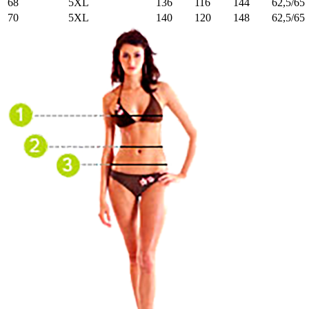
68
5XL
136
116
144
62,5/65
70
5XL
140
120
148
62,5/65