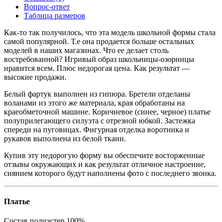
Вопрос-ответ
Таблица размеров
Как-то так получилось, что эта модель школьной формы стала
самой популярной. Т.е она продается больше остальных
моделей в наших магазинах. Что ее делает столь
востребованной? Игривый образ школьницы-озорницы
нравится всем. Плюс недорогая цена. Как результат —
высокие продажи.
Белый фартук выполнен из гипюра. Бретели отделаны
воланами из этого же материала, края обработаны на
краеобметочной машине. Коричневое (синее, черное) платье
полуприлегающего силуэта с отрезной юбкой. Застежка
спереди на пуговицах. Фигурная отделка воротника и
рукавов выполнена из белой ткани.
Купив эту недорогую форму вы обеспечите восторженные
отзывы окружающих и как результат отличное настроение,
сиянием которого будут наполнены фото с последнего звонка.
Платье
Состав
полиэстер 100%