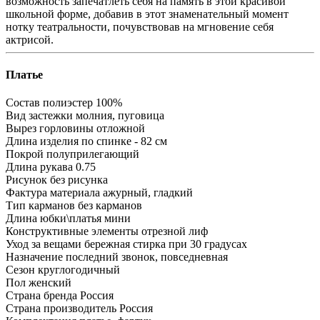
возможность запечатлеть себя на память в этой красивой
школьной форме, добавив в этот знаменательный момент
нотку театральности, почувствовав на мгновение себя
актрисой.
Платье
Состав
полиэстер 100%
Вид застежки
молния, пуговица
Вырез горловины
отложной
Длина изделия
по спинке - 82 см
Покрой
полуприлегающий
Длина рукава
0.75
Рисунок
без рисунка
Фактура материала
ажурный, гладкий
Тип карманов
без карманов
Длина юбки\платья
мини
Конструктивные элементы
отрезной лиф
Уход за вещами
бережная стирка при 30 градусах
Назначение
последний звонок, повседневная
Сезон
круглогодичный
Пол
женский
Страна бренда
Россия
Страна производитель
Россия