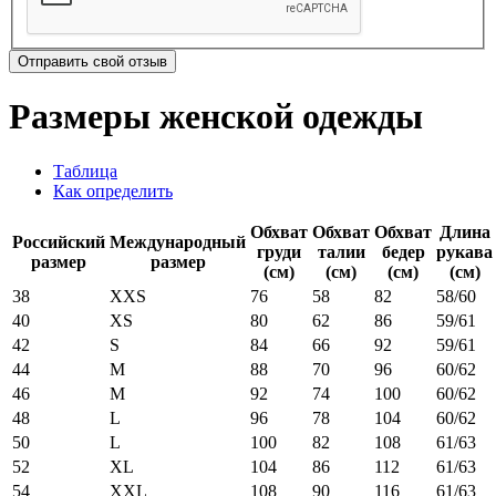
Отправить свой отзыв
Размеры женской одежды
Таблица
Как определить
Обхват
Обхват
Обхват
Длина
Российский
Международный
груди
талии
бедер
рукава
размер
размер
(см)
(см)
(см)
(см)
38
XXS
76
58
82
58/60
40
XS
80
62
86
59/61
42
S
84
66
92
59/61
44
M
88
70
96
60/62
46
M
92
74
100
60/62
48
L
96
78
104
60/62
50
L
100
82
108
61/63
52
XL
104
86
112
61/63
54
XXL
108
90
116
61/63