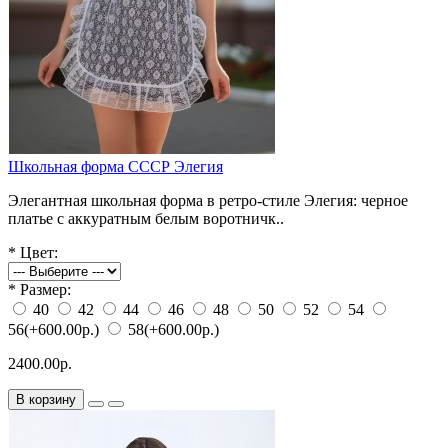
Школьная форма СССР Элегия
Элегантная школьная форма в ретро‑стиле Элегия: черное
платье с аккуратным белым воротничк..
*
Цвет:
*
Размер:
40
42
44
46
48
50
52
54
56
(+600.00р.)
58
(+600.00р.)
2400.00р.
В корзину