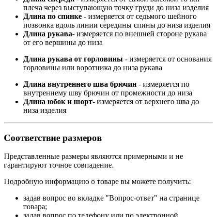
плеча через выступающую точку груди до низа изделия
Длина по спинке
- измеряется от седьмого шейного
позвонка вдоль линии середины спины до низа изделия
Длина рукава
- измеряется по внешней стороне рукава
от его вершины до низа
Длина рукава от горловины
- измеряется от основания
горловины или воротника до низа рукава
Длина внутреннего шва брючин
- измеряется по
внутреннему шву брючин от промежности до низа
Длина юбок и шорт
- измеряется от верхнего шва до
низа изделия
Соответствие размеров
Представленные размеры являются примерными и не
гарантируют точное совпадение.
Подробную информацию о товаре вы можете получить:
задав вопрос во вкладке "Вопрос-ответ" на странице
товара;
задав вопрос по телефону или по электронной