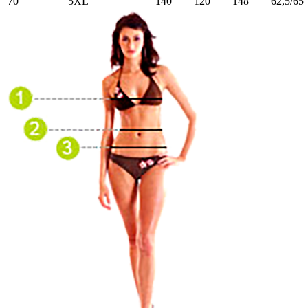
70
5XL
140
120
148
62,5/65