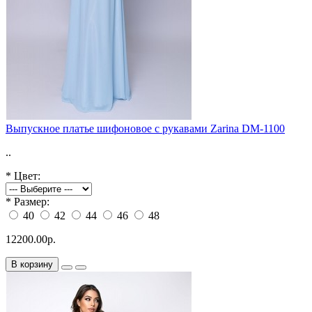
Выпускное платье шифоновое с рукавами Zarina DM-1100
..
*
Цвет:
*
Размер:
40
42
44
46
48
12200.00р.
В корзину