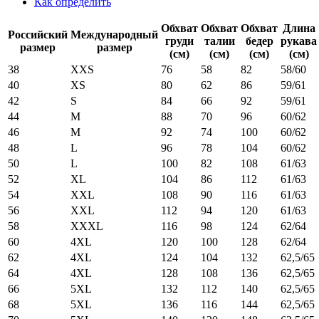
Как определить
Обхват
Обхват
Обхват
Длина
Российский
Международный
груди
талии
бедер
рукава
размер
размер
(см)
(см)
(см)
(см)
38
XXS
76
58
82
58/60
40
XS
80
62
86
59/61
42
S
84
66
92
59/61
44
M
88
70
96
60/62
46
M
92
74
100
60/62
48
L
96
78
104
60/62
50
L
100
82
108
61/63
52
XL
104
86
112
61/63
54
XXL
108
90
116
61/63
56
XXL
112
94
120
61/63
58
XXXL
116
98
124
62/64
60
4XL
120
100
128
62/64
62
4XL
124
104
132
62,5/65
64
4XL
128
108
136
62,5/65
66
5XL
132
112
140
62,5/65
68
5XL
136
116
144
62,5/65