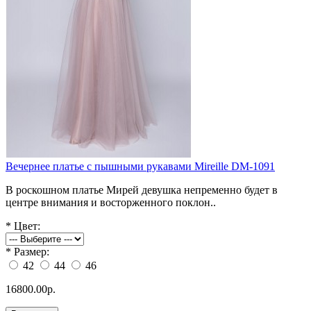
Вечернее платье с пышными рукавами Mireille DM-1091
В роскошном платье Мирей девушка непременно будет в
центре внимания и восторженного поклон..
*
Цвет:
*
Размер:
42
44
46
16800.00р.