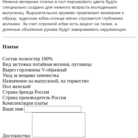
Нежное вечернее платье в пол персикового цвета будто
специально создано для нежного возраста молоденьких
выпускниц. Выразительное кружево привлекает внимание к
образу, чудесная юбка-солнце мягко спускается глубокими
волнами. За счет отрезной юбки есть акцент на талии, а
длинные объёмные рукава будут завораживать окружающих.
Платье
Состав
полиэстер 100%
Вид застежки
потайная молния, пуговица
Вырез горловины
V-образный
Уход за вещами
химчистка
Назначение
на выпускной, на торжество
Пол
женский
Страна бренда
Россия
Страна производитель
Россия
Комплектация
платье
Ваше имя
Достоинства: