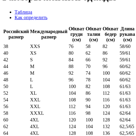
Таблица
Как определить
Обхват
Обхват
Обхват
Длина
Российский
Международный
груди
талии
бедер
рукава
размер
размер
(см)
(см)
(см)
(см)
38
XXS
76
58
82
58/60
40
XS
80
62
86
59/61
42
S
84
66
92
59/61
44
M
88
70
96
60/62
46
M
92
74
100
60/62
48
L
96
78
104
60/62
50
L
100
82
108
61/63
52
XL
104
86
112
61/63
54
XXL
108
90
116
61/63
56
XXL
112
94
120
61/63
58
XXXL
116
98
124
62/64
60
4XL
120
100
128
62/64
62
4XL
124
104
132
62,5/65
64
4XL
128
108
136
62,5/65