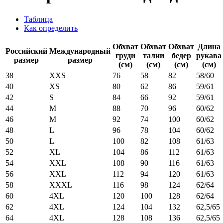
Таблица
Как определить
Обхват
Обхват
Обхват
Длина
Российский
Международный
груди
талии
бедер
рукава
размер
размер
(см)
(см)
(см)
(см)
38
XXS
76
58
82
58/60
40
XS
80
62
86
59/61
42
S
84
66
92
59/61
44
M
88
70
96
60/62
46
M
92
74
100
60/62
48
L
96
78
104
60/62
50
L
100
82
108
61/63
52
XL
104
86
112
61/63
54
XXL
108
90
116
61/63
56
XXL
112
94
120
61/63
58
XXXL
116
98
124
62/64
60
4XL
120
100
128
62/64
62
4XL
124
104
132
62,5/65
64
4XL
128
108
136
62,5/65