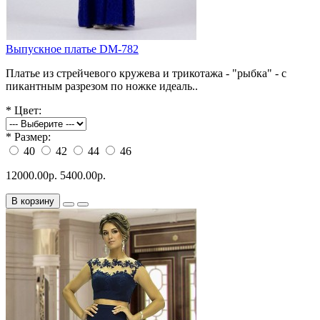
Выпускное платье DM-782
Платье из стрейчевого кружева и трикотажа - "рыбка" - с
пикантным разрезом по ножке идеаль..
*
Цвет:
*
Размер:
40
42
44
46
12000.00р.
5400.00р.
В корзину