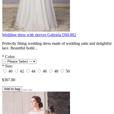
Wedding dress with sleeves Gabriela DM-882
Perfectly fitting wedding dress made of wedding satin and delightful
lace. Beautiful bodic..
*
Color:
*
Size:
40
42
44
46
48
50
$307.80
Add to bag