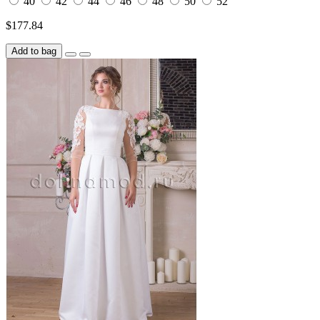
40
42
44
46
48
50
52
$177.84
Add to bag