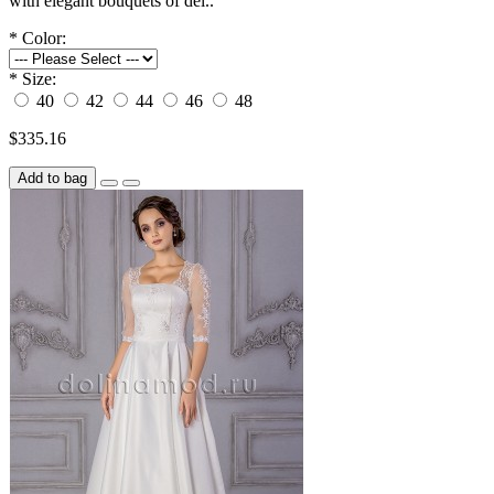
with elegant bouquets of del..
*
Color:
*
Size:
40
42
44
46
48
$335.16
Add to bag