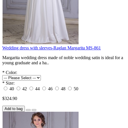
Wedding dress with sleeves-Raglan Margarita MS-861
Margarita wedding dress made of noble wedding satin is ideal for a
young graduate and a ha..
*
Color:
*
Size:
40
42
44
46
48
50
$324.90
Add to bag