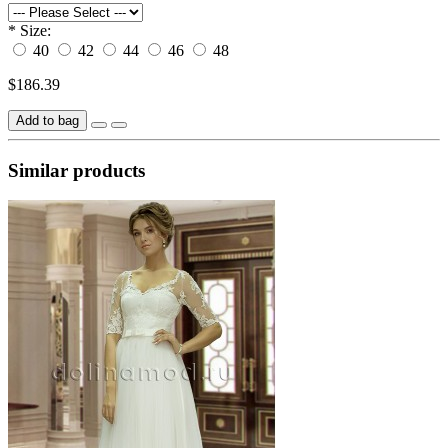
*
Size:
40
42
44
46
48
$186.39
Add to bag
Similar products