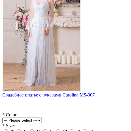
Свадебное платье с рукавами Carolina MS-907
..
*
Color:
*
Size: