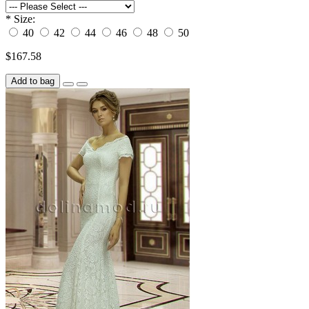
*
Size:
40
42
44
46
48
50
$167.58
Add to bag