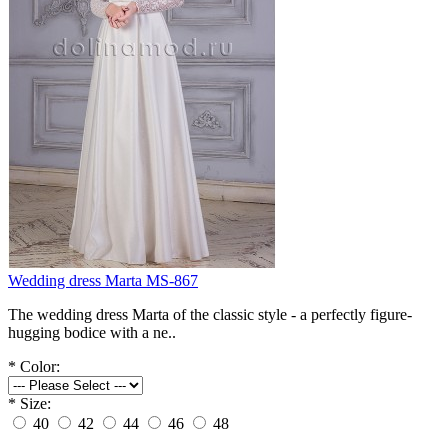
Wedding dress Marta MS-867
The wedding dress Marta of the classic style - a perfectly figure-
hugging bodice with a ne..
*
Color:
*
Size:
40
42
44
46
48