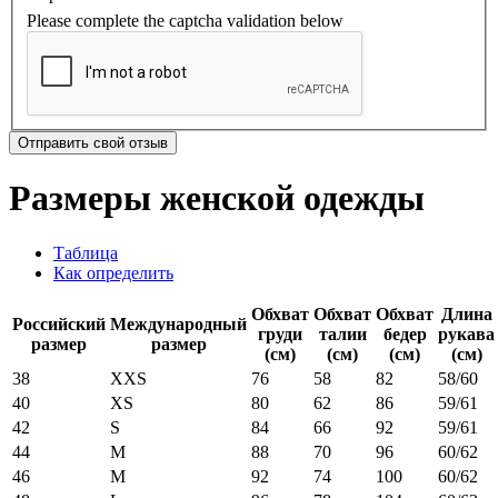
Please complete the captcha validation below
Отправить свой отзыв
Размеры женской одежды
Таблица
Как определить
Обхват
Обхват
Обхват
Длина
Российский
Международный
груди
талии
бедер
рукава
размер
размер
(см)
(см)
(см)
(см)
38
XXS
76
58
82
58/60
40
XS
80
62
86
59/61
42
S
84
66
92
59/61
44
M
88
70
96
60/62
46
M
92
74
100
60/62