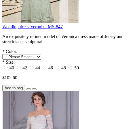
Wedding dress Veronika MS-847
An exquisitely refined model of Veronica dress made of Jersey and
stretch lace, sculptural..
*
Color:
*
Size:
40
42
44
46
48
50
$102.60
Add to bag