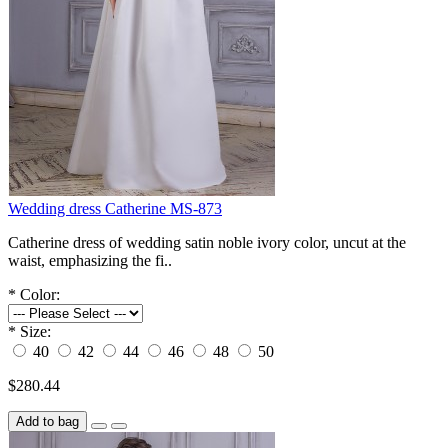
Wedding dress Catherine MS-873
Catherine dress of wedding satin noble ivory color, uncut at the
waist, emphasizing the fi..
*
Color:
*
Size:
40
42
44
46
48
50
$280.44
Add to bag