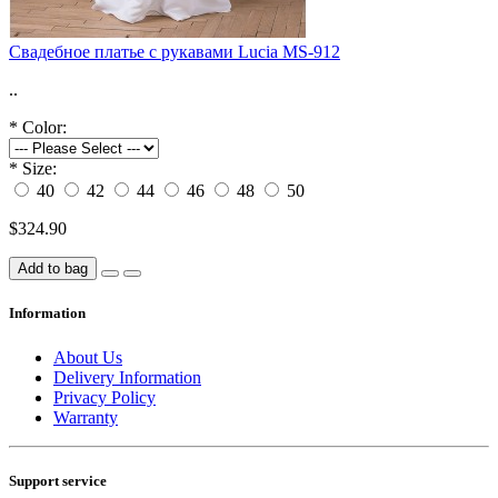
Cвадебное платье с рукавами Lucia MS-912
..
*
Color:
*
Size:
40
42
44
46
48
50
$324.90
Add to bag
Information
About Us
Delivery Information
Privacy Policy
Warranty
Support service