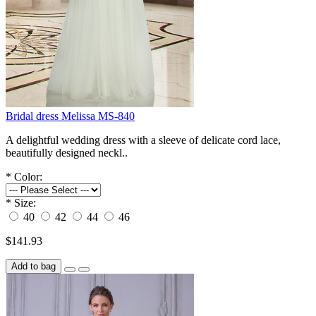
Bridal dress Melissa MS-840
A delightful wedding dress with a sleeve of delicate cord lace,
beautifully designed neckl..
*
Color:
*
Size:
40
42
44
46
$141.93
Add to bag