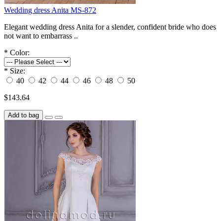
Wedding dress Anita MS-872
Elegant wedding dress Anita for a slender, confident bride who does
not want to embarrass ..
*
Color:
*
Size:
40
42
44
46
48
50
$143.64
Add to bag