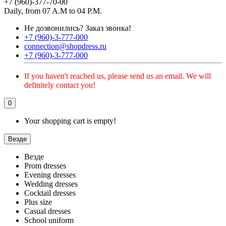
+7 (960)-377-70-00
Daily, from 07 A.M to 04 P.M.
Не дозвонились?
Заказ звонка!
+7 (960)-3-777-000
connection@shopdress.ru
+7 (960)-3-777-000
If you haven't reached us, please send us an email. We will
definitely contact you!
0
Your shopping cart is empty!
Везде
Везде
Prom dresses
Evening dresses
Wedding dresses
Cocktail dresses
Plus size
Casual dresses
School uniform