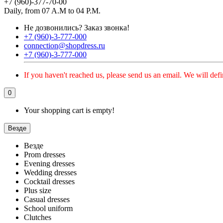
+7 (960)-377-70-00
Daily, from 07 A.M to 04 P.M.
Не дозвонились?
Заказ звонка!
+7 (960)-3-777-000
connection@shopdress.ru
+7 (960)-3-777-000
If you haven't reached us, please send us an email. We will defi
0
Your shopping cart is empty!
Везде
Везде
Prom dresses
Evening dresses
Wedding dresses
Cocktail dresses
Plus size
Casual dresses
School uniform
Clutches