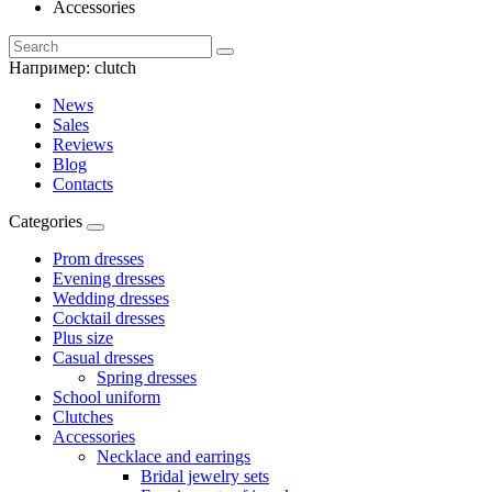
Accessories
Например:
clutch
News
Sales
Reviews
Blog
Contacts
Categories
Prom dresses
Evening dresses
Wedding dresses
Cocktail dresses
Plus size
Casual dresses
Spring dresses
School uniform
Clutches
Accessories
Necklace and earrings
Bridal jewelry sets