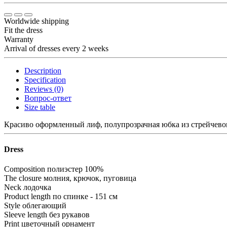
Worldwide shipping
Fit the dress
Warranty
Arrival of dresses every 2 weeks
Description
Specification
Reviews (0)
Вопрос-ответ
Size table
Красиво оформленный лиф, полупрозрачная юбка из стрейчевог
Dress
Composition
полиэстер 100%
The closure
молния, крючок, пуговица
Neck
лодочка
Product length
по спинке - 151 см
Style
облегающий
Sleeve length
без рукавов
Print
цветочный орнамент