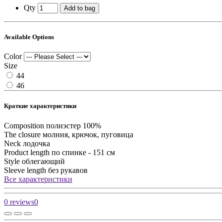
Qty
Add to bag
Available Options
Color
Size
44
46
Краткие характеристики
Composition
полиэстер 100%
The closure
молния, крючок, пуговица
Neck
лодочка
Product length
по спинке - 151 см
Style
облегающий
Sleeve length
без рукавов
Все характеристики
0 reviews
0