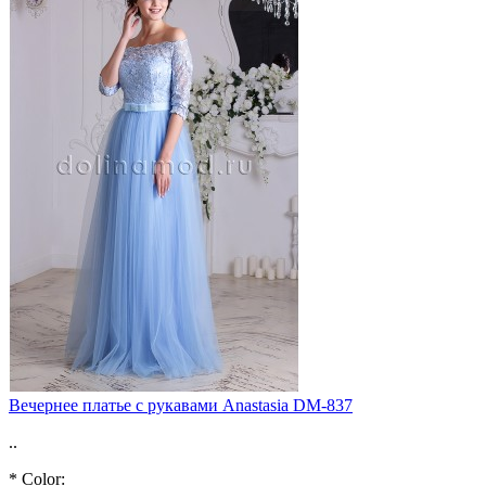
Вечернее платье с рукавами Anastasia DM-837
..
*
Color: