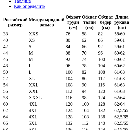
Таблица
Как определить
Обхват
Обхват
Обхват
Длина
Российский
Международный
груди
талии
бедер
рукава
размер
размер
(см)
(см)
(см)
(см)
38
XXS
76
58
82
58/60
40
XS
80
62
86
59/61
42
S
84
66
92
59/61
44
M
88
70
96
60/62
46
M
92
74
100
60/62
48
L
96
78
104
60/62
50
L
100
82
108
61/63
52
XL
104
86
112
61/63
54
XXL
108
90
116
61/63
56
XXL
112
94
120
61/63
58
XXXL
116
98
124
62/64
60
4XL
120
100
128
62/64
62
4XL
124
104
132
62,5/65
64
4XL
128
108
136
62,5/65
66
5XL
132
112
140
62,5/65
68
5XL
136
116
144
62,5/65