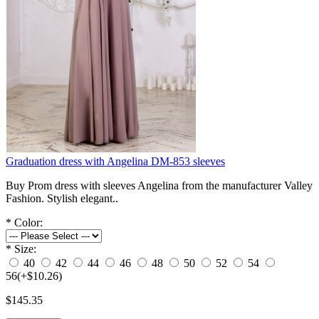
Graduation dress with Angelina DM-853 sleeves
Buy Prom dress with sleeves Angelina from the manufacturer Valley
Fashion. Stylish elegant..
*
Color:
*
Size:
40
42
44
46
48
50
52
54
56
(+$10.26)
$145.35