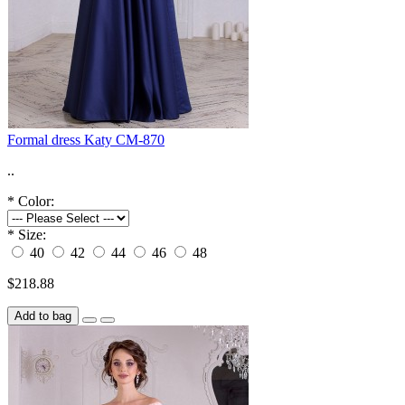
Formal dress Katy CM-870
..
*
Color:
*
Size:
40
42
44
46
48
$218.88
Add to bag