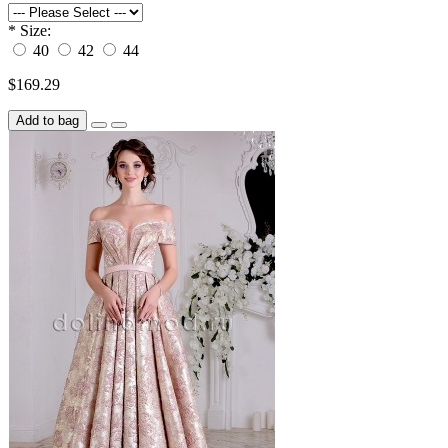
*
Size:
40
42
44
$169.29
Add to bag