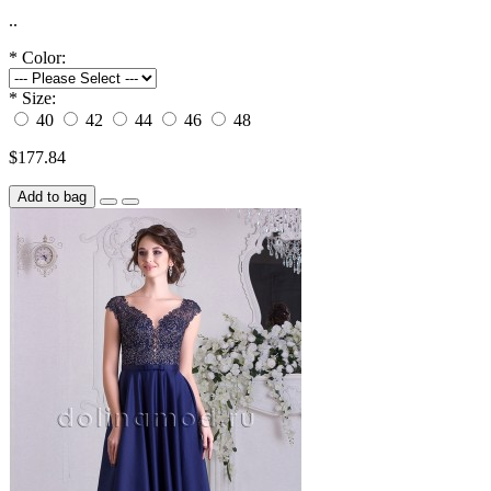
..
*
Color:
*
Size:
40
42
44
46
48
$177.84
Add to bag