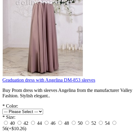
Graduation dress with Angelina DM-853 sleeves
Buy Prom dress with sleeves Angelina from the manufacturer Valley
Fashion. Stylish elegant..
*
Color:
*
Size:
40
42
44
46
48
50
52
54
56
(+$10.26)