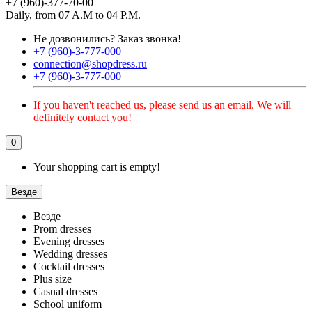
+7 (960)-377-70-00
Daily, from 07 A.M to 04 P.M.
Не дозвонились?
Заказ звонка!
+7 (960)-3-777-000
connection@shopdress.ru
+7 (960)-3-777-000
If you haven't reached us, please send us an email. We will
definitely contact you!
0
Your shopping cart is empty!
Везде
Везде
Prom dresses
Evening dresses
Wedding dresses
Cocktail dresses
Plus size
Casual dresses
School uniform