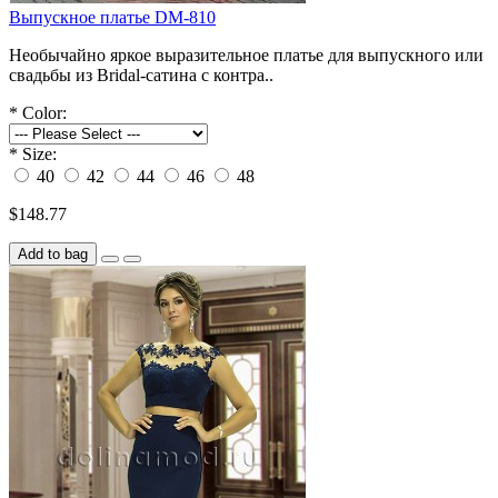
Выпускное платье DM-810
Необычайно яркое выразительное платье для выпускного или
свадьбы из Bridal-сатина с контра..
*
Color:
*
Size:
40
42
44
46
48
$148.77
Add to bag