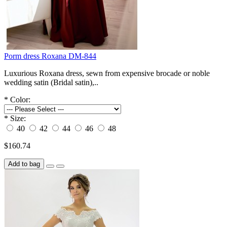
Porm dress Roxana DM-844
Luxurious Roxana dress, sewn from expensive brocade or noble
wedding satin (Bridal satin),..
*
Color:
*
Size:
40
42
44
46
48
$160.74
Add to bag