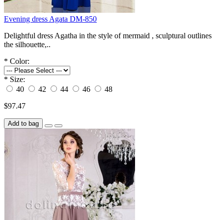
Evening dress Agata DM-850
Delightful dress Agatha in the style of mermaid , sculptural outlines
the silhouette,..
*
Color:
*
Size:
40
42
44
46
48
$97.47
Add to bag