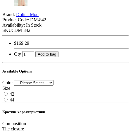
Brand:
Dolina Mod
Product Code:
DM-842
Availability: In Stock
SKU: DM-842
$169.29
Qty
Add to bag
Available Options
Color
Size
42
44
Краткие характеристики
Composition
The closure