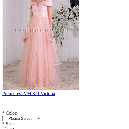
Prom dress VM-871 Victoria
..
*
Color:
*
Size: