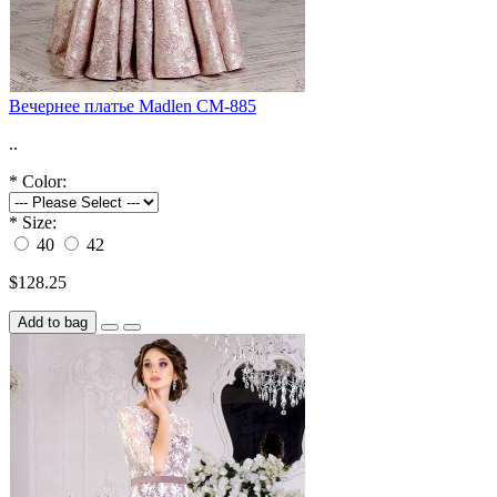
Вечернее платье Madlen CM-885
..
*
Color:
*
Size:
40
42
$128.25
Add to bag