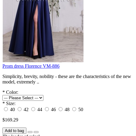
Prom dress Florence VM-886
Simplicity, brevity, nobility - these are the characteristics of the new
model, extremely ..
*
Color:
*
Size:
40
42
44
46
48
50
$169.29
Add to bag