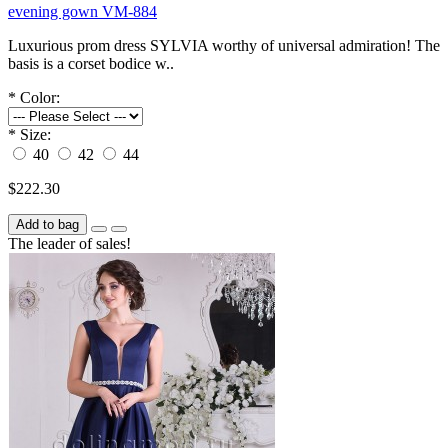
evening gown VM-884
Luxurious prom dress SYLVIA worthy of universal admiration! The
basis is a corset bodice w..
*
Color:
*
Size:
40
42
44
$222.30
Add to bag
The leader of sales!