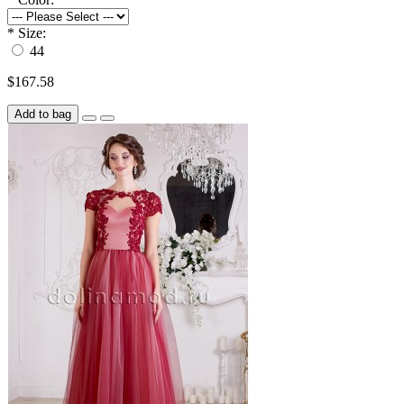
*
Size:
44
$167.58
Add to bag