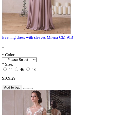
Evening dress with sleeves Milena CM-913
..
*
Color:
*
Size:
44
46
48
$169.29
Add to bag