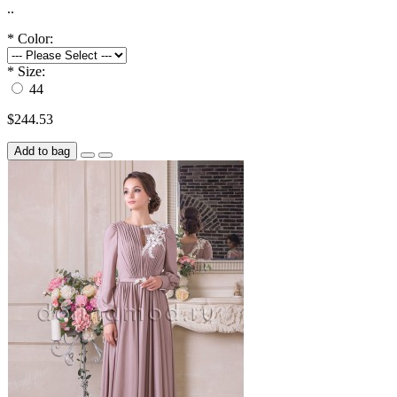
..
*
Color:
*
Size:
44
$244.53
Add to bag