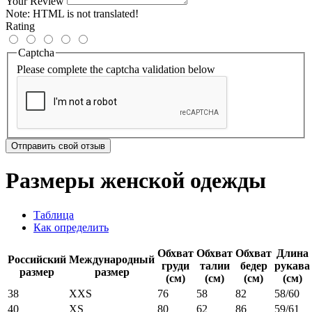
Your Review
Note:
HTML is not translated!
Rating
Captcha
Please complete the captcha validation below
Отправить свой отзыв
Размеры женской одежды
Таблица
Как определить
Обхват
Обхват
Обхват
Длина
Российский
Международный
груди
талии
бедер
рукава
размер
размер
(см)
(см)
(см)
(см)
38
XXS
76
58
82
58/60
40
XS
80
62
86
59/61