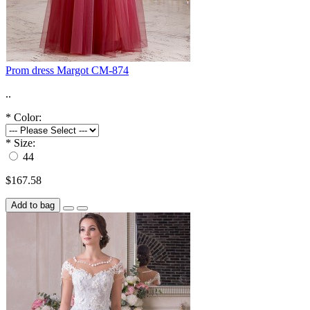
Prom dress Margot CM-874
..
*
Color:
*
Size:
44
$167.58
Add to bag