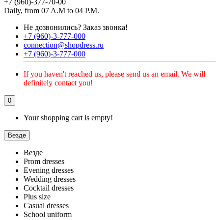
+7 (960)-377-70-00
Daily, from 07 A.M to 04 P.M.
Не дозвонились?
Заказ звонка!
+7 (960)-3-777-000
connection@shopdress.ru
+7 (960)-3-777-000
If you haven't reached us, please send us an email. We will
definitely contact you!
0
Your shopping cart is empty!
Везде
Везде
Prom dresses
Evening dresses
Wedding dresses
Cocktail dresses
Plus size
Casual dresses
School uniform