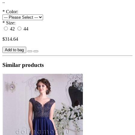
..
*
Color:
*
Size:
42
44
$314.64
Add to bag
Similar products