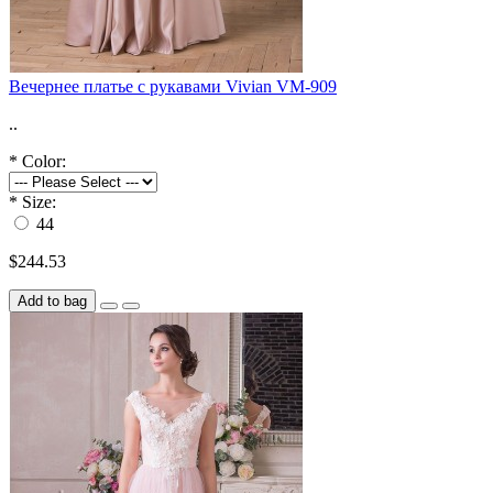
Вечернее платье с рукавами Vivian VM-909
..
*
Color:
*
Size:
44
$244.53
Add to bag