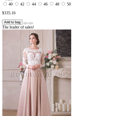
40
42
44
46
48
50
$335.16
Add to bag
The leader of sales!