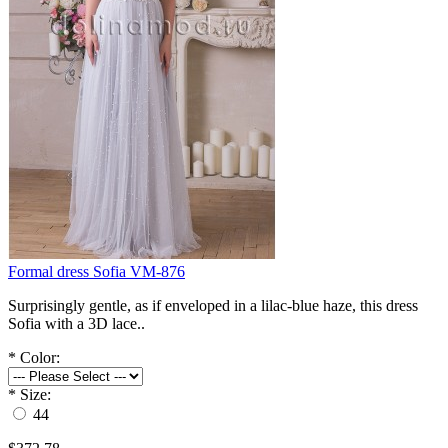
Formal dress Sofia VM-876
Surprisingly gentle, as if enveloped in a lilac-blue haze, this dress
Sofia with a 3D lace..
*
Color:
*
Size:
44