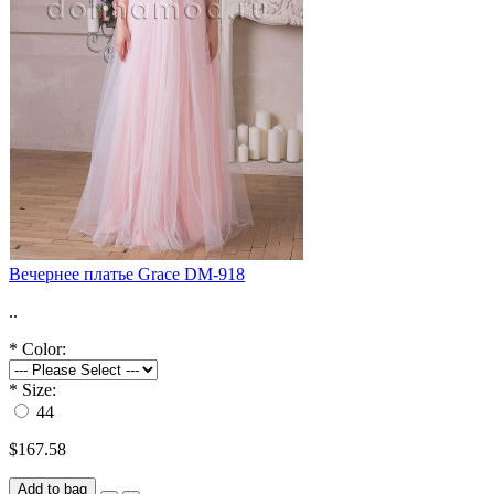
Вечернее платье Grace DM-918
..
*
Color:
*
Size:
44
$167.58
Add to bag