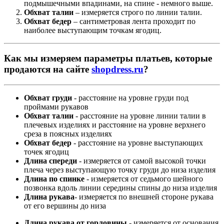
подмышечными впадинами, на спине - немного выше.
Обхват талии
– измеряется строго по линии талии.
Обхват бедер
– сантиметровая лента проходит по
наиболее выступающим точкам ягодиц.
Как мы измеряем параметры платьев, которые
продаются на сайте
shopdress.ru
?
Обхват груди
- расстояние на уровне груди под
проймами рукавов
Обхват талии
- расстояние на уровне линии талии в
плечевых изделиях и расстояние на уровне верхнего
среза в поясных изделиях
Обхват бедер
- расстояние на уровне выступающих
точек ягодиц
Длина спереди
- измеряется от самой высокой точки
плеча через выступающую точку груди до низа изделия
Длина по спинке
- измеряется от седьмого шейного
позвонка вдоль линии середины спины до низа изделия
Длина рукава
- измеряется по внешней стороне рукава
от его вершины до низа
Длина рукава от горловины
- измеряется от основания