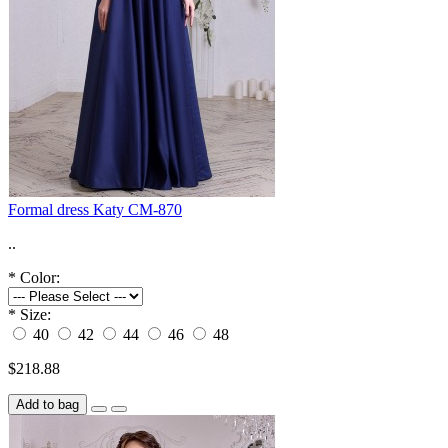
Formal dress Katy CM-870
..
*
Color:
*
Size:
40
42
44
46
48
$218.88
Add to bag