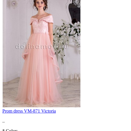
Prom dress VM-871 Victoria
..
*
Color: