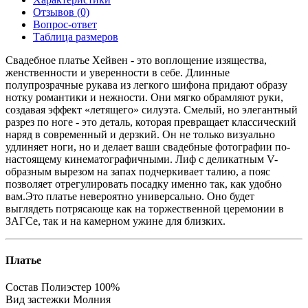
Отзывов (0)
Вопрос-ответ
Таблица размеров
Свадебное платье Хейвен - это воплощение изящества,
женственности и уверенности в себе. Длинные
полупрозрачные рукава из легкого шифона придают образу
нотку романтики и нежности. Они мягко обрамляют руки,
создавая эффект «летящего» силуэта. Смелый, но элегантный
разрез по ноге - это деталь, которая превращает классический
наряд в современный и дерзкий. Он не только визуально
удлиняет ноги, но и делает ваши свадебные фотографии по-
настоящему кинематографичными. Лиф с деликатным V-
образным вырезом на запах подчеркивает талию, а пояс
позволяет отрегулировать посадку именно так, как удобно
вам.Это платье невероятно универсально. Оно будет
выглядеть потрясающе как на торжественной церемонии в
ЗАГСе, так и на камерном ужине для близких.
Платье
Состав
Полиэстер 100%
Вид застежки
Молния