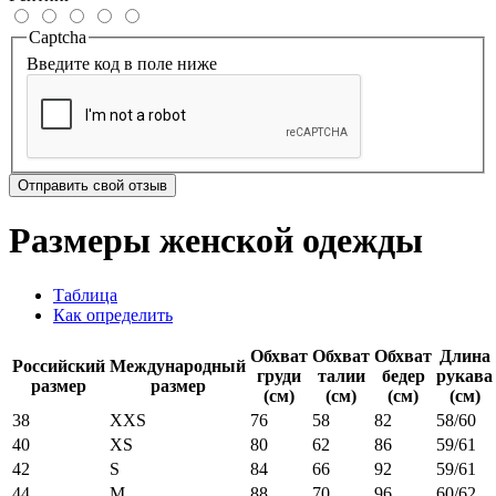
Captcha
Введите код в поле ниже
Отправить свой отзыв
Размеры женской одежды
Таблица
Как определить
Обхват
Обхват
Обхват
Длина
Российский
Международный
груди
талии
бедер
рукава
размер
размер
(см)
(см)
(см)
(см)
38
XXS
76
58
82
58/60
40
XS
80
62
86
59/61
42
S
84
66
92
59/61
44
M
88
70
96
60/62