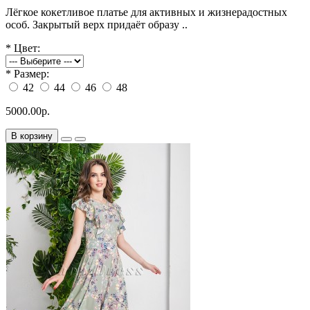
Лёгкое кокетливое платье для активных и жизнерадостных
особ. Закрытый верх придаёт образу ..
*
Цвет:
*
Размер:
42
44
46
48
5000.00р.
В корзину