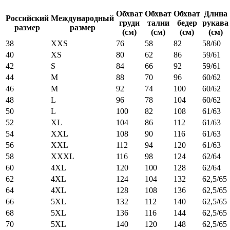
Обхват
Обхват
Обхват
Длина
Российский
Международный
груди
талии
бедер
рукава
размер
размер
(см)
(см)
(см)
(см)
38
XXS
76
58
82
58/60
40
XS
80
62
86
59/61
42
S
84
66
92
59/61
44
M
88
70
96
60/62
46
M
92
74
100
60/62
48
L
96
78
104
60/62
50
L
100
82
108
61/63
52
XL
104
86
112
61/63
54
XXL
108
90
116
61/63
56
XXL
112
94
120
61/63
58
XXXL
116
98
124
62/64
60
4XL
120
100
128
62/64
62
4XL
124
104
132
62,5/65
64
4XL
128
108
136
62,5/65
66
5XL
132
112
140
62,5/65
68
5XL
136
116
144
62,5/65
70
5XL
140
120
148
62,5/65