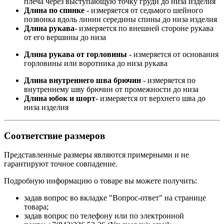
плеча через выступающую точку груди до низа изделия
Длина по спинке
- измеряется от седьмого шейного
позвонка вдоль линии середины спины до низа изделия
Длина рукава
- измеряется по внешней стороне рукава
от его вершины до низа
Длина рукава от горловины
- измеряется от основания
горловины или воротника до низа рукава
Длина внутреннего шва брючин
- измеряется по
внутреннему шву брючин от промежности до низа
Длина юбок и шорт
- измеряется от верхнего шва до
низа изделия
Соответствие размеров
Представленные размеры являются примерными и не
гарантируют точное совпадение.
Подробную информацию о товаре вы можете получить:
задав вопрос во вкладке "Вопрос-ответ" на странице
товара;
задав вопрос по телефону или по электронной