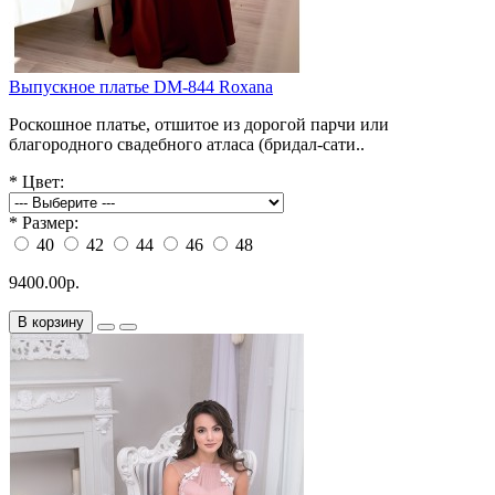
Выпускное платье DM-844 Roxana
Роскошное платье, отшитое из дорогой парчи или
благородного свадебного атласа (бридал-сати..
*
Цвет:
*
Размер:
40
42
44
46
48
9400.00р.
В корзину