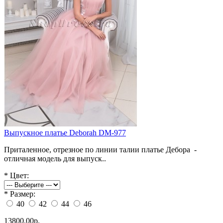
Выпускное платье Deborah DM-977
Приталенное, отрезное по линии талии платье Дебора -
отличная модель для выпуск..
*
Цвет:
*
Размер:
40
42
44
46
13800.00р.