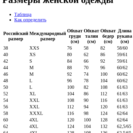
Таблица
Как определить
Обхват
Обхват
Обхват
Длина
Российский
Международный
груди
талии
бедер
рукава
размер
размер
(см)
(см)
(см)
(см)
38
XXS
76
58
82
58/60
40
XS
80
62
86
59/61
42
S
84
66
92
59/61
44
M
88
70
96
60/62
46
M
92
74
100
60/62
48
L
96
78
104
60/62
50
L
100
82
108
61/63
52
XL
104
86
112
61/63
54
XXL
108
90
116
61/63
56
XXL
112
94
120
61/63
58
XXXL
116
98
124
62/64
60
4XL
120
100
128
62/64
62
4XL
124
104
132
62,5/65
64
4XL
128
108
136
62,5/65