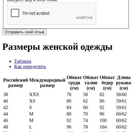
Отправить свой отзыв
Размеры женской одежды
Таблица
Как определить
Обхват
Обхват
Обхват
Длина
Российский
Международный
груди
талии
бедер
рукава
размер
размер
(см)
(см)
(см)
(см)
38
XXS
76
58
82
58/60
40
XS
80
62
86
59/61
42
S
84
66
92
59/61
44
M
88
70
96
60/62
46
M
92
74
100
60/62
48
L
96
78
104
60/62