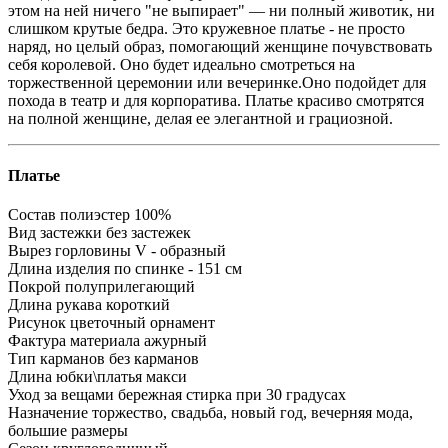
этом на ней ничего "не выпирает" — ни полный животик, ни
слишком крутые бедра. Это кружевное платье - не просто
наряд, но целый образ, помогающий женщине почувствовать
себя королевой. Оно будет идеально смотреться на
торжественной церемонии или вечеринке.Оно подойдет для
похода в театр и для корпоратива. Платье красиво смотрятся
на полной женщине, делая ее элегантной и грациозной.
Платье
Состав
полиэстер 100%
Вид застежки
без застежек
Вырез горловины
V - образный
Длина изделия
по спинке - 151 см
Покрой
полуприлегающий
Длина рукава
короткий
Рисунок
цветочный орнамент
Фактура материала
ажурный
Тип карманов
без карманов
Длина юбки\платья
макси
Уход за вещами
бережная стирка при 30 градусах
Назначение
торжество, свадьба, новый год, вечерняя мода,
большие размеры