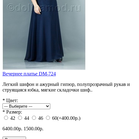
Вечернее платье DM-724
Легкий шифон и ажурный гипюр, полупрозрачный рукав и
струящаяся юбка, мягкие складочки шиф..
*
Цвет:
*
Размер:
42
44
46
60
(+400.00р.)
6400.00р.
1500.00р.