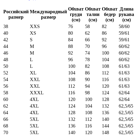
Обхват
Обхват
Обхват
Длина
Российский
Международный
груди
талии
бедер
рукава
размер
размер
(см)
(см)
(см)
(см)
38
XXS
76
58
82
58/60
40
XS
80
62
86
59/61
42
S
84
66
92
59/61
44
M
88
70
96
60/62
46
M
92
74
100
60/62
48
L
96
78
104
60/62
50
L
100
82
108
61/63
52
XL
104
86
112
61/63
54
XXL
108
90
116
61/63
56
XXL
112
94
120
61/63
58
XXXL
116
98
124
62/64
60
4XL
120
100
128
62/64
62
4XL
124
104
132
62,5/65
64
4XL
128
108
136
62,5/65
66
5XL
132
112
140
62,5/65
68
5XL
136
116
144
62,5/65
70
5XL
140
120
148
62,5/65