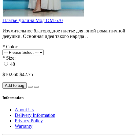
Платье Долина Мод DM-670
Изумительное благородное платье для юной романтичной
девушки. Основная идея такого наряда ..
*
Color:
*
Size:
48
$102.60
$42.75
Add to bag
Information
About Us
Delivery Information
Privacy Policy
Warranty