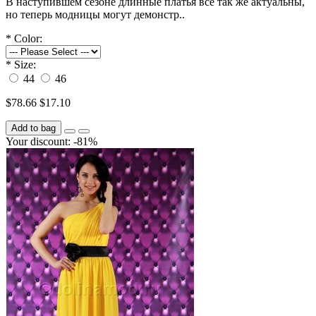
В наступившем сезоне длинные платья все так же актуальны,
но теперь модницы могут демонстр..
*
Color:
*
Size:
44
46
$78.66
$17.10
Add to bag
Your discount: -81%