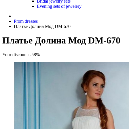
Bridal jewelry sets
Evening sets of jewelery
Prom dresses
Платье Долина Мод DM-670
Платье Долина Мод DM-670
Your discount: -58%