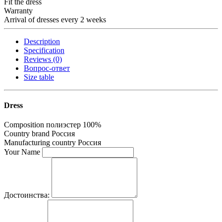
Fit the dress
Warranty
Arrival of dresses every 2 weeks
Description
Specification
Reviews (0)
Вопрос-ответ
Size table
Dress
Composition
полиэстер 100%
Country brand
Россия
Manufacturing country
Россия
Your Name
Достоинства: