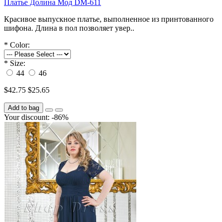
Платье Долина Мод DM-611
Красивое выпускное платье, выполненное из принтованного
шифона. Длина в пол позволяет увер..
*
Color:
*
Size:
44
46
$42.75
$25.65
Add to bag
Your discount: -86%