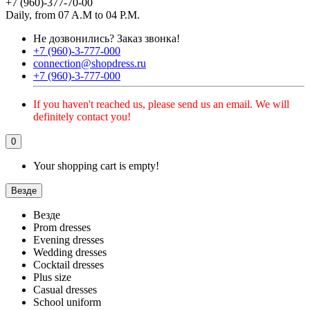
+7 (960)-377-70-00
Daily, from 07 A.M to 04 P.M.
Не дозвонились?
Заказ звонка!
+7 (960)-3-777-000
connection@shopdress.ru
+7 (960)-3-777-000
If you haven't reached us, please send us an email. We will
definitely contact you!
0
Your shopping cart is empty!
Везде
Везде
Prom dresses
Evening dresses
Wedding dresses
Cocktail dresses
Plus size
Casual dresses
School uniform