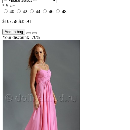
*
Size:
40
42
44
46
48
$167.58
$35.91
Add to bag
Your discount: -76%