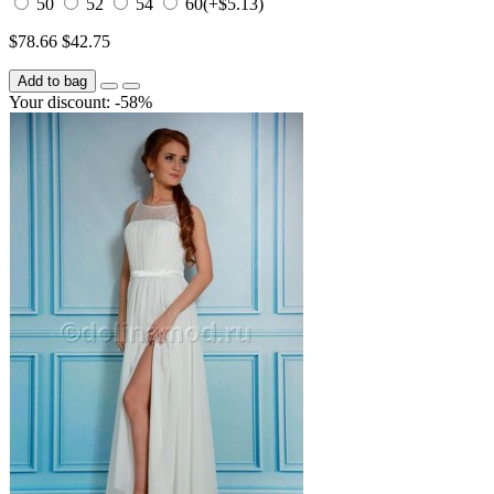
50
52
54
60
(+$5.13)
$78.66
$42.75
Add to bag
Your discount: -58%