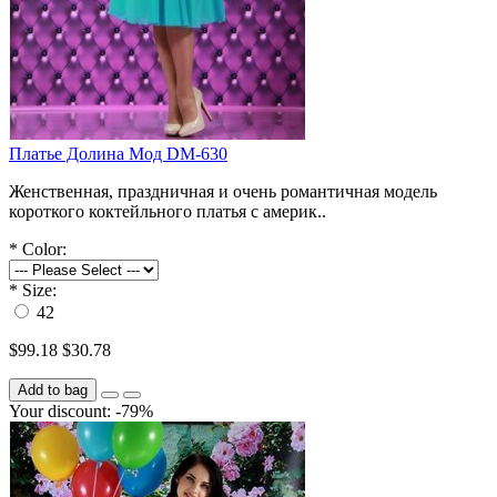
Платье Долина Мод DM-630
Женственная, праздничная и очень романтичная модель
короткого коктейльного платья с америк..
*
Color:
*
Size:
42
$99.18
$30.78
Add to bag
Your discount: -79%