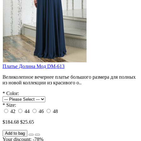
Платье Долина Мод DM-613
Великолепное вечернее платье большого размера для полных
из новой коллекции из красивого о..
*
Color:
*
Size:
42
44
46
48
$184.68
$25.65
Add to bag
Your discount: -78%