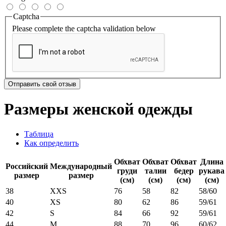
Captcha
Please complete the captcha validation below
Отправить свой отзыв
Размеры женской одежды
Таблица
Как определить
Обхват
Обхват
Обхват
Длина
Российский
Международный
груди
талии
бедер
рукава
размер
размер
(см)
(см)
(см)
(см)
38
XXS
76
58
82
58/60
40
XS
80
62
86
59/61
42
S
84
66
92
59/61
44
M
88
70
96
60/62