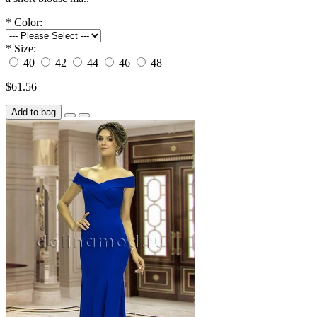
*
Color:
*
Size:
40
42
44
46
48
$61.56
Add to bag