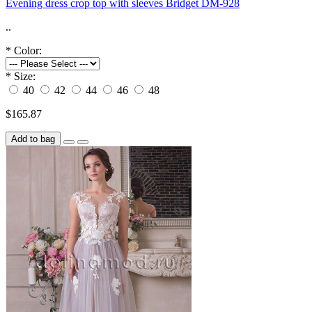
Evening dress crop top with sleeves Bridget DM-928
..
*
Color:
*
Size:
40
42
44
46
48
$165.87
Add to bag