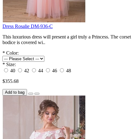
Dress Rosalie DM-936-C
This luxurious dress will present a girl truly a Princess. The corset
bodice is covered wi..
*
Color:
*
Size:
40
42
44
46
48
$355.68
Add to bag