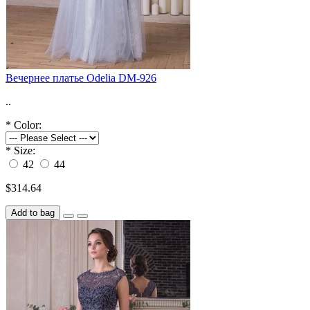
Вечернее платье Odelia DM-926
..
*
Color:
*
Size:
42
44
$314.64
Add to bag