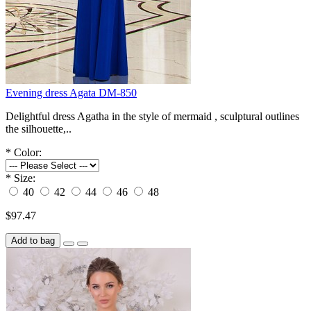
Evening dress Agata DM-850
Delightful dress Agatha in the style of mermaid , sculptural outlines
the silhouette,..
*
Color:
*
Size:
40
42
44
46
48
$97.47
Add to bag