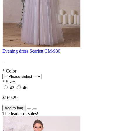
Evening dress Scarlett CM-930
..
*
Color:
*
Size:
42
46
$169.29
Add to bag
The leader of sales!