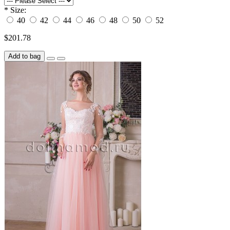
*
Size:
40
42
44
46
48
50
52
$201.78
Add to bag