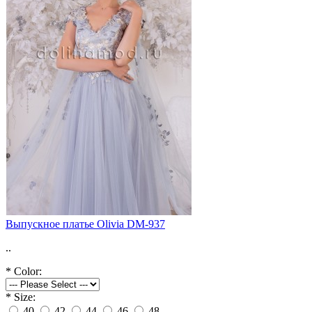
Выпускное платье Olivia DM-937
..
*
Color:
*
Size:
40
42
44
46
48