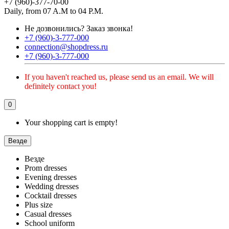
+7 (960)-377-70-00
Daily, from 07 A.M to 04 P.M.
Не дозвонились?
Заказ звонка!
+7 (960)-3-777-000
connection@shopdress.ru
+7 (960)-3-777-000
If you haven't reached us, please send us an email. We will
definitely contact you!
0
Your shopping cart is empty!
Везде
Везде
Prom dresses
Evening dresses
Wedding dresses
Cocktail dresses
Plus size
Casual dresses
School uniform