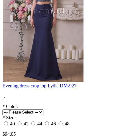
Evening dress crop top Lydia DM-927
..
*
Color:
*
Size:
40
42
44
46
48
$94.05